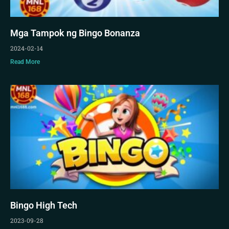
Mga Tampok ng Bingo Bonanza
2024-02-14
Read More
Bingo High Tech
2023-09-28