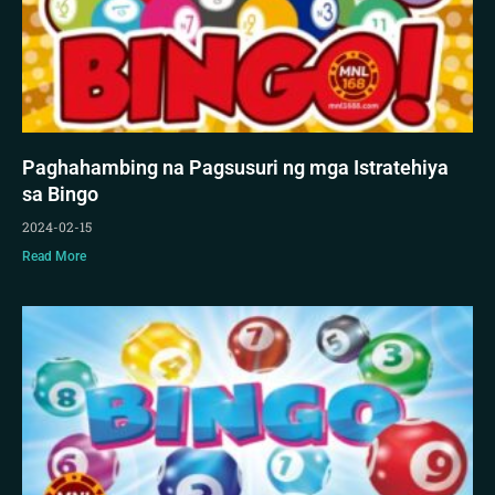
Paghahambing na Pagsusuri ng mga Istratehiya
sa Bingo
2024-02-15
Read More