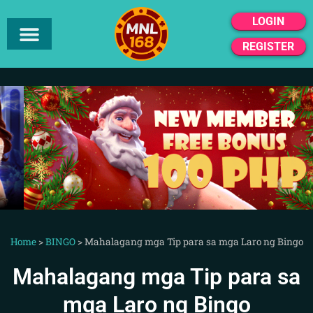
LOGIN
REGISTER
Home
>
BINGO
>
Mahalagang mga Tip para sa mga Laro ng Bingo
Mahalagang mga Tip para sa
mga Laro ng Bingo