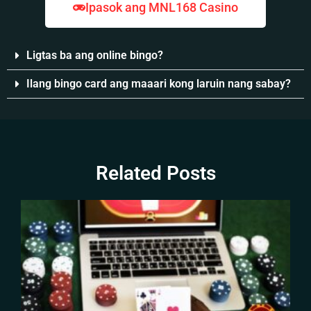
Ipasok ang MNL168 Casino
Ligtas ba ang online bingo?
Ilang bingo card ang maaari kong laruin nang sabay?
Related Posts