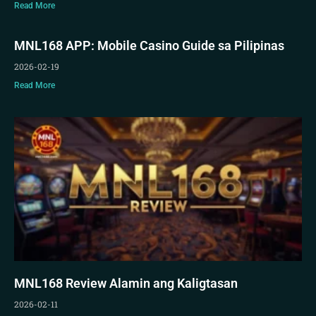
Read More
MNL168 APP: Mobile Casino Guide sa Pilipinas
2026-02-19
Read More
MNL168 Review Alamin ang Kaligtasan
2026-02-11