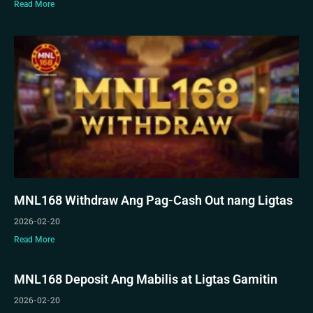
Read More
MNL168 Withdraw Ang Pag-Cash Out nang Ligtas
2026-02-20
Read More
MNL168 Deposit Ang Mabilis at Ligtas Gamitin
2026-02-20