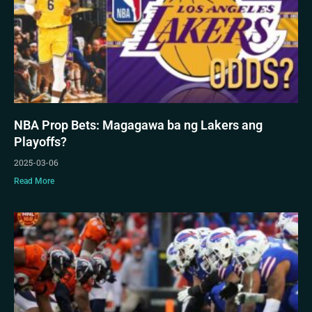
NBA Prop Bets: Magagawa ba ng Lakers ang
Playoffs?
2025-03-06
Read More