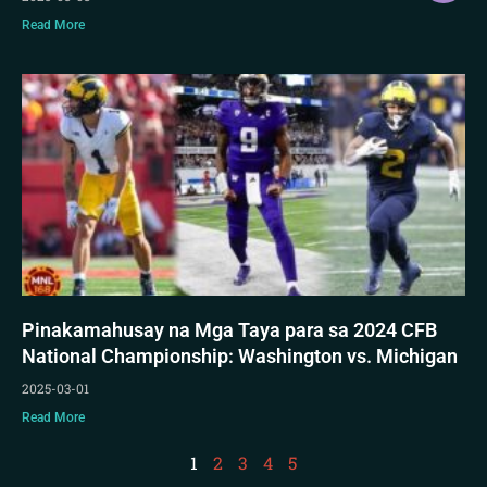
Read More
Pinakamahusay na Mga Taya para sa 2024 CFB
National Championship: Washington vs. Michigan
2025-03-01
Read More
1
2
3
4
5