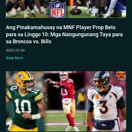
Ang Pinakamahusay na MNF Player Prop Bets
para sa Linggo 10: Mga Nangungunang Taya para
sa Broncos vs. Bills
2025-03-06
Read More