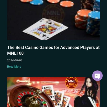
The Best Casino Games for Advanced Players at
MNL168
2024-10-03
Read More