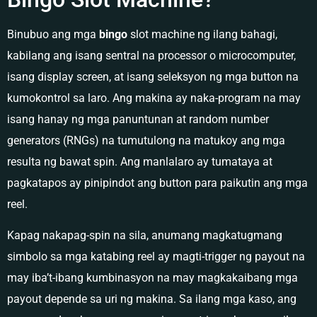
Binubuo ang mga
bingo
slot machine ng ilang bahagi,
kabilang ang isang sentral na processor o microcomputer,
isang display screen, at isang seleksyon ng mga button na
kumokontrol sa laro. Ang makina ay naka-program na may
isang hanay ng mga panuntunan at random number
generators (RNGs) na tumutulong na matukoy ang mga
resulta ng bawat spin. Ang manlalaro ay tumataya at
pagkatapos ay pinipindot ang button para paikutin ang mga
reel.
Kapag nakapag-spin na sila, anumang magkatugmang
simbolo sa mga katabing reel ay magti-trigger ng payout na
may iba’t-ibang kumbinasyon na may magkakaibang mga
payout depende sa uri ng makina. Sa ilang mga kaso, ang