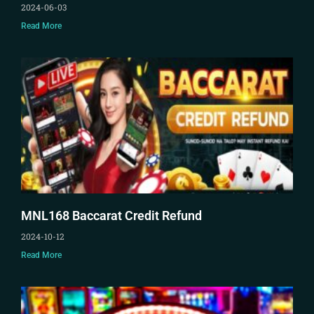
2024-06-03
Read More
MNL168 Baccarat Credit Refund
2024-10-12
Read More