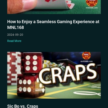
How to Enjoy a Seamless Gaming Experience at
MNL168
2024-09-20
Read More
Sic Bo vs. Craps