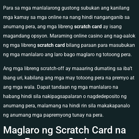
Para sa mga manlalarong gustong subukan ang kanilang
mga kamay sa mga online na nang hindi nanganganib sa
anumang pera, ang mga libreng
scratch card
ay isang
magandang opsyon. Maraming online casino ang nag-aalok
ng mga libreng
scratch card
bilang paraan para masubukan
ng mga manlalaro ang laro bago maglaro ng totoong pera.
Ang mga libreng scratch-off ay maaaring dumating sa iba’t
ibang uri, kabilang ang mga may totoong pera na premyo at
ang mga wala. Dapat tandaan ng mga manlalaro na
habang hindi sila nakipagsapalaran o nagdedeposito ng
anumang pera, malamang na hindi rin sila makakapanalo
ng anumang mga papremyong tunay na pera.
Maglaro ng Scratch Card na