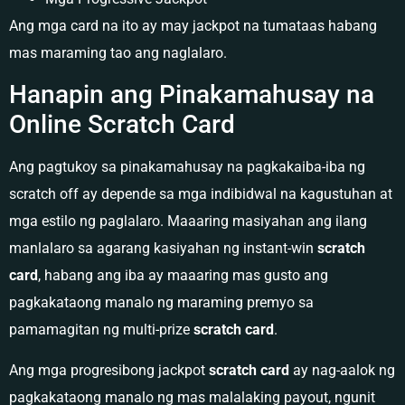
Ang mga card na ito ay may jackpot na tumataas habang
mas maraming tao ang naglalaro.
Hanapin ang Pinakamahusay na
Online Scratch Card
Ang pagtukoy sa pinakamahusay na pagkakaiba-iba ng
scratch off ay depende sa mga indibidwal na kagustuhan at
mga estilo ng paglalaro. Maaaring masiyahan ang ilang
manlalaro sa agarang kasiyahan ng instant-win
scratch
card
, habang ang iba ay maaaring mas gusto ang
pagkakataong manalo ng maraming premyo sa
pamamagitan ng multi-prize
scratch card
.
Ang mga progresibong jackpot
scratch card
ay nag-aalok ng
pagkakataong manalo ng mas malalaking payout, ngunit