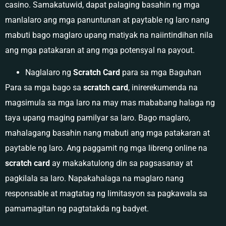
casino. Samakatuwid, dapat palaging basahin ng mga
manlalaro ang mga panuntunan at paytable ng laro nang
mabuti bago maglaro upang matiyak na naiintindihan nila
ang mga patakaran at ang mga potensyal na payout.
Naglalaro ng
Scratch Card
para sa mga Baguhan
Para sa mga bago sa
scratch card
, inirerekumenda na
magsimula sa mga laro na may mas mababang halaga ng
taya upang maging pamilyar sa laro. Bago maglaro,
mahalagang basahin nang mabuti ang mga patakaran at
paytable ng laro. Ang paggamit ng mga libreng online na
scratch card
ay makakatulong din sa pagsasanay at
pagkilala sa laro. Napakahalaga na maglaro nang
responsable at magtatag ng limitasyon sa pagkawala sa
pamamagitan ng pagtatakda ng badyet.