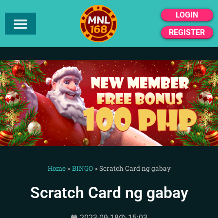
LOGIN
REGISTER
Home
>
BINGO
>
Scratch Card ng gabay
Scratch Card ng gabay
2023-09-18
15:03