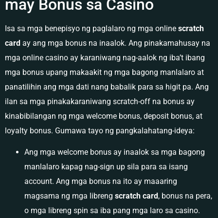
may Bonus sa Casino
Isa sa mga benepisyo ng paglalaro ng mga online
scratch
card
ay ang mga bonus na inaalok. Ang pinakamahusay na
mga online casino ay karaniwang nag-aalok ng iba’t ibang
mga bonus upang makaakit ng mga bagong manlalaro at
panatilihin ang mga dati nang babalik para sa higit pa. Ang
ilan sa mga pinakakaraniwang scratch-off na bonus ay
kinabibilangan ng mga welcome bonus, deposit bonus, at
loyalty bonus. Gumawa tayo ng pangkalahatang-ideya:
Ang mga welcome bonus ay inaalok sa mga bagong
manlalaro kapag nag-sign up sila para sa isang
account. Ang mga bonus na ito ay maaaring
magsama ng mga libreng
scratch card
, bonus na pera,
o mga libreng spin sa iba pang mga laro sa casino.