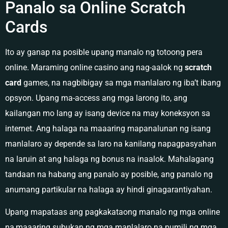
Panalo sa Online Scratch
Cards
Ito ay ganap na posible upang manalo ng totoong pera
online. Maraming online casino ang nag-aalok ng
scratch
card
games, na nagbibigay sa mga manlalaro ng iba’t ibang
opsyon. Upang ma-access ang mga larong ito, ang
kailangan mo lang ay isang device na may koneksyon sa
internet. Ang halaga na maaaring mapanalunan ng isang
manlalaro ay depende sa laro na kanilang napagpasyahan
na laruin at ang halaga ng bonus na inaalok. Mahalagang
tandaan na habang ang panalo ay posible, ang panalo ng
anumang partikular na halaga ay hindi ginagarantiyahan.
Upang mapataas ang pagkakataong manalo ng mga online
na,maaaring subukan ng mga manlalaro na pumili ng mga