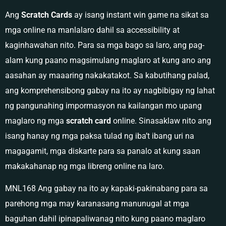
Ang
Scratch Cards
ay isang instant win game na sikat sa
mga online na manlalaro dahil sa accessibility at
kaginhawahan nito. Para sa mga bago sa laro, ang pag-
alam kung paano magsimulang maglaro at kung ano ang
aasahan ay maaaring nakakatakot. Sa kabutihang palad,
ang komprehensibong gabay na ito ay nagbibigay ng lahat
ng pangunahing impormasyon na kailangan mo upang
maglaro ng mga
scratch card
online. Sinasaklaw nito ang
isang hanay ng mga paksa tulad ng iba’t ibang uri na
magagamit, mga diskarte para sa panalo at kung saan
makakahanap ng mga libreng online na laro.
MNL168 Ang gabay na ito ay kapaki-pakinabang para sa
parehong mga may karanasang manunugal at mga
baguhan dahil ipinapaliwanag nito kung paano maglaro