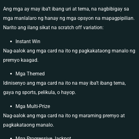
Ang mga ay may iba’t ibang uri at tema, na nagbibigay sa
mga manlalaro ng hanay ng mga opsyon na mapagpipilian.
Narito ang ilang sikat na scratch off variation:
Instant Win
Nag-aalok ang mga card na ito ng pagkakataong manalo ng
premyo kaagad.
Mga Themed
Idinisenyo ang mga card na ito na may iba’t ibang tema,
gaya ng sports, pelikula, o hayop.
Mga Multi-Prize
Nag-aalok ang mga card na ito ng maraming premyo at
pagkakataong manalo.
Mga Progressive Jackpot