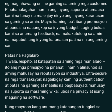
ng maginhawang online gaming sa aming mga customer.
Pinahahalagahan namin ang inyong suporta at umaasa
kami na tunay na ma-enjoy ninyo ang inyong karanasan
sa gaming sa amin. Mayro kaming iba’t ibang promosyon
at bonus na naaangkop sa inyong budget. Laging bukas
kami sa anumang feedback, na makakatulong sa amin
na mapabuti ang inyong karanasan pati na rin ang aming
sarili.
Patas na Paglalaro
Tiwala, respeto, at katapatan sa aming mga manlalaro –
ito ang mga prinsipyo na pinanatili namin alinsunod sa
aming mahusay na reputasyon sa industriya. Ultra-secure
na mga transaksyon; nagbibigay kami ng authentication
at patas na gaming at mabilis na pagbabayad; mahusay
na suporta sa maraming wika; lubos na privacy at isang
magaling na software.
Kung mayroon kang anumang katanungan tungkol sa