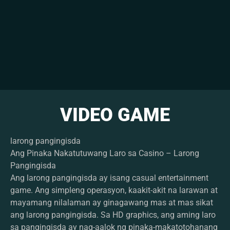
VIDEO GAME
larong pangingisda
Ang Pinaka Nakatutuwang Laro sa Casino – Larong
Pangingisda
Ang larong pangingisda ay isang casual entertainment
game. Ang simpleng operasyon, kaakit-akit na larawan at
mayamang nilalaman ay ginagawang mas at mas sikat
ang larong pangingisda. Sa HD graphics, ang aming laro
sa pangingisda ay nag-aalok ng pinaka-makatotohanang