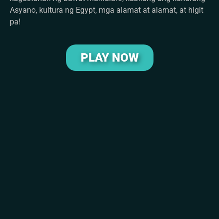
Asyano, kultura ng Egypt, mga alamat at alamat, at higit
pa!
PLAY NOW