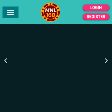
LOGIN
REGISTER