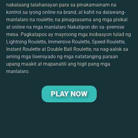
nakalaang talahanayan para sa pinakamainam na
kontrol sa iyong online na brand, at kahit na dalawang-
manlalaro na roulette, na pinagsasama ang mga pisikal
at online na mga manlalaro Nakatipon din sa -premise
mesa. Pagkatapos ay mayroong mga inobasyon tulad ng
Lightning Roulette, Immersive Roulette, Speed ​​​​Roulette,
Instant Roulette at Double Ball Roulette, na nag-aalok sa
aming mga lisensyado ng mga natatanging paraan
upang maakit at mapanatili ang higit pang mga
manlalaro.
PLAY NOW