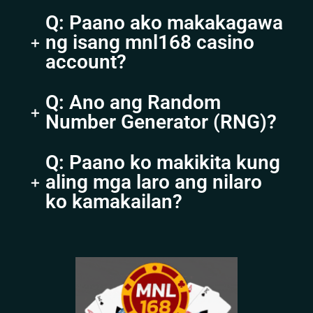
Ang mnl168 ay nag-aalok sa aming mga manlalaro
Q: Paano ako makakagawa
ng malawak na seleksyon ng mga laro.
ng isang mnl168 casino
Makakahanap ka ng maraming iba’t ibang 3D na
account?
laro, table game, malaking sari-saring laro ng slot, at
maging ang mga live na laro tulad ng blackjack at
Ang isang mnl168 account ay kinakailangan upang
roulette, na may paparating na baccarat.
Q: Ano ang Random
maglaro sa mnl168 casino. Kung hindi mo pa
Number Generator (RNG)?
nagagawa, i-click lamang ang “Register” na buton
sa pahina ng casino at sundin ang simpleng
Ang Random Number Generator (RNG) ay isang
proseso ng pagpaparehistro.
Q: Paano ko makikita kung
computer program na random na bumubuo ng mga
aling mga laro ang nilaro
resulta para sa aming mga laro sa online na casino.
ko kamakailan?
Ang bawat deal sa card, dice roll, o anumang iba
pang nauugnay na aksyon sa laro ay nabuo ayon
Sa sandaling naka-log in, maaari mong tingnan ang
sa pamamaraan nang walang anumang hindi
iyong mga huling laro gamit ang kaukulang icon sa
makatotohanang pag-uulit o predictability.
ibaba ng pahina ng casino.
Palagi kang makakakuha ng isang patas na resulta
dahil ang mga resulta ay nabuo sa isang ganap na
random na paraan nang walang anumang