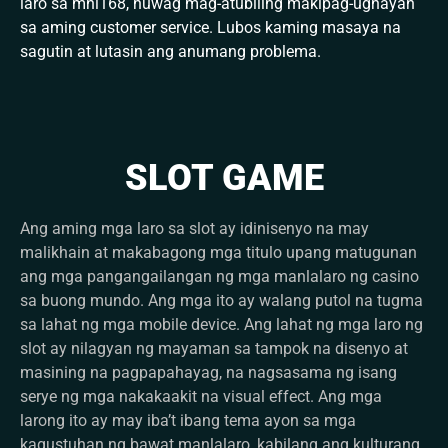
laro sa mnl168, huwag mag-atubiling makipag-ugnayan
sa aming customer service. Lubos kaming masaya na
sagutin at lutasin ang anumang problema.
SLOT GAME
Ang aming mga laro sa slot ay idinisenyo na may
malikhain at makabagong mga titulo upang matugunan
ang mga pangangailangan ng mga manlalaro ng casino
sa buong mundo. Ang mga ito ay walang putol na tugma
sa lahat ng mga mobile device. Ang lahat ng mga laro ng
slot ay nilagyan ng mayaman sa tampok na disenyo at
masining na pagpapahayag, na nagsasama ng isang
serye ng mga nakakaakit na visual effect. Ang mga
larong ito ay may iba’t ibang tema ayon sa mga
kagustuhan ng bawat manlalaro, kabilang ang kulturang