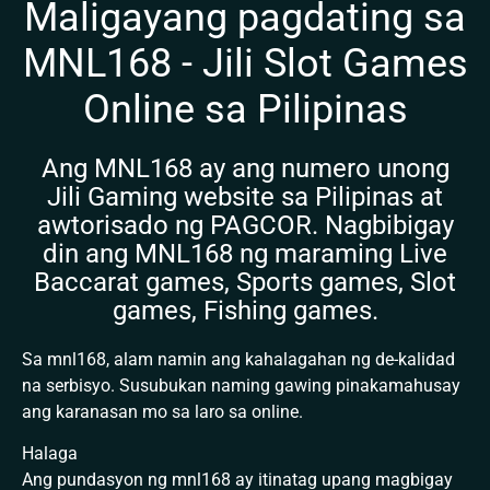
Maligayang pagdating sa
MNL168 - Jili Slot Games
Online sa Pilipinas
Ang MNL168 ay ang numero unong
Jili Gaming website sa Pilipinas at
awtorisado ng PAGCOR. Nagbibigay
din ang MNL168 ng maraming Live
Baccarat games, Sports games, Slot
games, Fishing games.
Sa mnl168, alam namin ang kahalagahan ng de-kalidad
na serbisyo. Susubukan naming gawing pinakamahusay
ang karanasan mo sa laro sa online.
Halaga
Ang pundasyon ng mnl168 ay itinatag upang magbigay