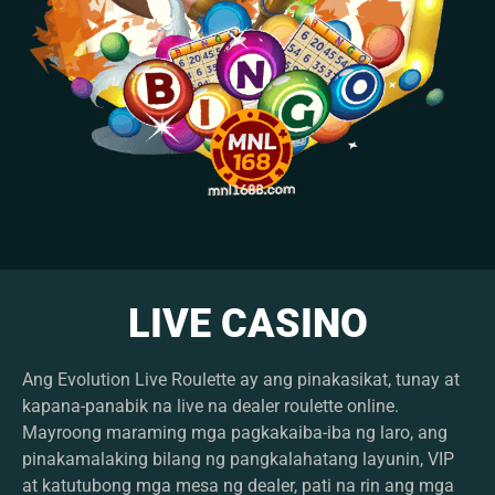
LIVE CASINO
Ang Evolution Live Roulette ay ang pinakasikat, tunay at
kapana-panabik na live na dealer roulette online.
Mayroong maraming mga pagkakaiba-iba ng laro, ang
pinakamalaking bilang ng pangkalahatang layunin, VIP
at katutubong mga mesa ng dealer, pati na rin ang mga