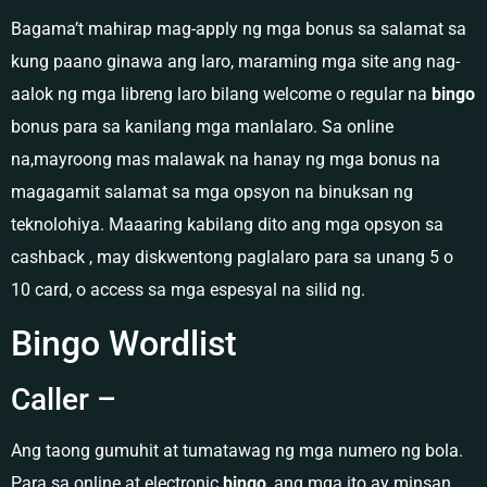
Bagama’t mahirap mag-apply ng mga bonus sa salamat sa
kung paano ginawa ang laro, maraming mga site ang nag-
aalok ng mga libreng laro bilang welcome o regular na
bingo
bonus para sa kanilang mga manlalaro. Sa online
na,mayroong mas malawak na hanay ng mga bonus na
magagamit salamat sa mga opsyon na binuksan ng
teknolohiya. Maaaring kabilang dito ang mga opsyon sa
cashback , may diskwentong paglalaro para sa unang 5 o
10 card, o access sa mga espesyal na silid ng.
Bingo Wordlist
Caller –
Ang taong gumuhit at tumatawag ng mga numero ng bola.
Para sa online at electronic
bingo
, ang mga ito ay minsan