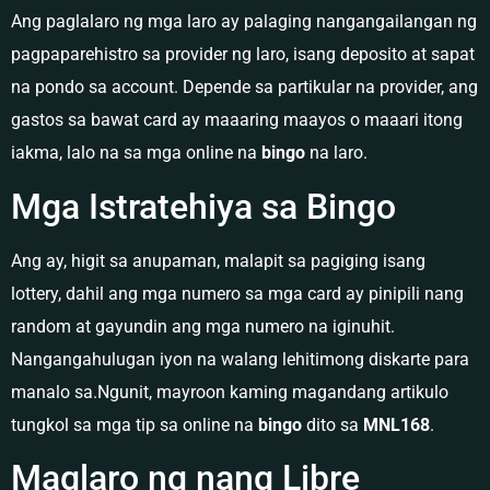
Ang paglalaro ng mga laro ay palaging nangangailangan ng
pagpaparehistro sa provider ng laro, isang deposito at sapat
na pondo sa account. Depende sa partikular na provider, ang
gastos sa bawat card ay maaaring maayos o maaari itong
iakma, lalo na sa mga online na
bingo
na laro.
Mga Istratehiya sa Bingo
Ang ay, higit sa anupaman, malapit sa pagiging isang
lottery, dahil ang mga numero sa mga card ay pinipili nang
random at gayundin ang mga numero na iginuhit.
Nangangahulugan iyon na walang lehitimong diskarte para
manalo sa.Ngunit, mayroon kaming magandang artikulo
tungkol sa mga tip sa online na
bingo
dito sa
MNL168
.
Maglaro ng nang Libre