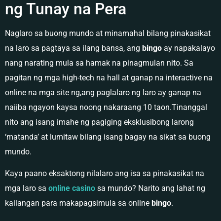
ng Tunay na Pera
Naglaro sa buong mundo at minamahal bilang pinakasikat
na laro sa pagtaya sa ilang bansa, ang
bingo
ay napakalayo
nang narating mula sa hamak na pinagmulan nito. Sa
pagitan ng mga high-tech na hall at ganap na interactive na
online na mga site ng,ang paglalaro ng laro ay ganap na
naiiba ngayon kaysa noong nakaraang 10 taon.Tinanggal
nito ang isang imahe ng pagiging eksklusibong larong
‘matanda’ at lumitaw bilang isang bagay na sikat sa buong
mundo.
Kaya paano eksaktong nilalaro ang isa sa pinakasikat na
mga laro sa
online casino
sa mundo? Narito ang lahat ng
kailangan para makapagsimula sa online
bingo
.