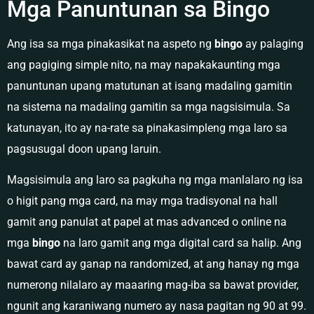
Mga Panuntunan sa Bingo
Ang isa sa mga pinakasikat na aspeto ng
bingo
ay palaging
ang pagiging simple nito, na may napakakaunting mga
panuntunan upang matutunan at isang madaling gamitin
na sistema na madaling gamitin sa mga nagsisimula. Sa
katunayan, ito ay na-rate sa pinakasimpleng mga laro sa
pagsusugal doon upang laruin.
Magsisimula ang laro sa pagkuha ng mga manlalaro ng isa
o higit pang mga card, na may mga tradisyonal na hall
gamit ang panulat at papel at mas advanced o online na
mga
bingo
na laro gamit ang mga digital card sa halip. Ang
bawat card ay ganap na randomized, at ang hanay ng mga
numerong nilalaro ay maaaring mag-iba sa bawat provider,
ngunit ang karaniwang numero ay nasa pagitan ng 90 at 99.