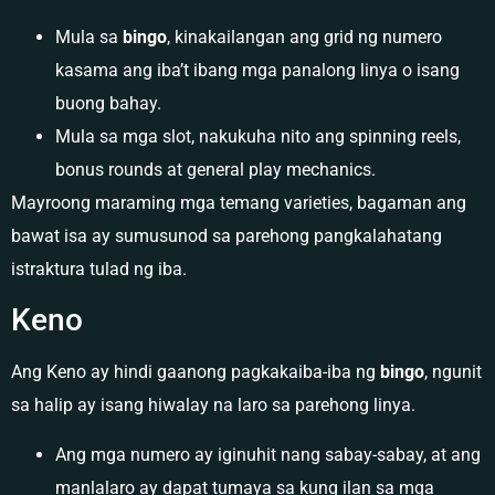
Mula sa
bingo
, kinakailangan ang grid ng numero
kasama ang iba’t ibang mga panalong linya o isang
buong bahay.
Mula sa mga slot, nakukuha nito ang spinning reels,
bonus rounds at general play mechanics.
Mayroong maraming mga temang varieties, bagaman ang
bawat isa ay sumusunod sa parehong pangkalahatang
istraktura tulad ng iba.
Keno
Ang Keno ay hindi gaanong pagkakaiba-iba ng
bingo
, ngunit
sa halip ay isang hiwalay na laro sa parehong linya.
Ang mga numero ay iginuhit nang sabay-sabay, at ang
manlalaro ay dapat tumaya sa kung ilan sa mga