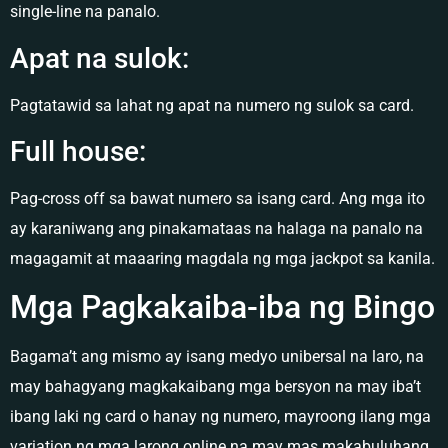
single-line na panalo.
Apat na sulok:
Pagtatawid sa lahat ng apat na numero ng sulok sa card.
Full house:
Pag-cross off sa bawat numero sa isang card. Ang mga ito
ay karaniwang ang pinakamataas na halaga na panalo na
magagamit at maaaring magdala ng mga jackpot sa kanila.
Mga Pagkakaiba-iba ng Bingo
Bagama’t ang mismo ay isang medyo unibersal na laro, na
may bahagyang magkakaibang mga bersyon na may iba’t
ibang laki ng card o hanay ng numero, mayroong ilang mga
variation ng mga larong online na may mas makabuluhang