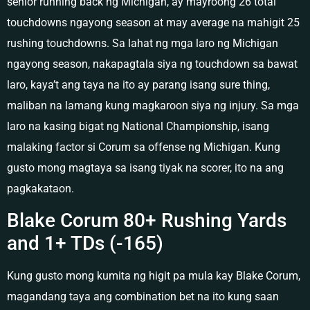
senior running back ng Michigan, ay mayroong 26 total
touchdowns ngayong season at may average na mahigit 25
rushing touchdowns. Sa lahat ng mga laro ng Michigan
ngayong season, nakapagtala siya ng touchdown sa bawat
laro, kaya’t ang taya na ito ay parang isang sure thing,
maliban na lamang kung magkaroon siya ng injury. Sa mga
laro na kasing bigat ng National Championship, isang
malaking factor si Corum sa offense ng Michigan. Kung
gusto mong magtaya sa isang tiyak na scorer, ito na ang
pagkakataon.
Blake Corum 80+ Rushing Yards
and 1+ TDs (-165)
Kung gusto mong kumita ng higit pa mula kay Blake Corum,
magandang taya ang combination bet na ito kung saan