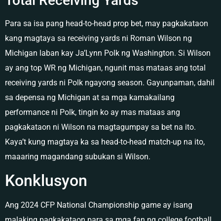
Total Receiving Yards
Para sa isa pang head-to-head prop bet, may pagkakataon
kang magtaya sa receiving yards ni Roman Wilson ng
Michigan laban kay Ja’Lynn Polk ng Washington. Si Wilson
ay ang top WR ng Michigan, ngunit mas mataas ang total
receiving yards ni Polk ngayong season. Gayunpaman, dahil
sa depensa ng Michigan at sa mga kamakailang
performance ni Polk, tingin ko ay mas mataas ang
pagkakataon ni Wilson na magtagumpay sa bet na ito.
Kaya’t kung magtaya ka sa head-to-head match-up na ito,
maaaring magandang subukan si Wilson.
Konklusyon
Ang 2024 CFP National Championship game ay isang
malaking pagkakataon para sa mga fan ng college football