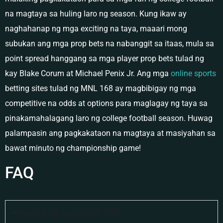
na magtaya sa huling laro ng season. Kung ikaw ay
naghahanap ng mga exciting na taya, maaari mong
subukan ang mga prop bets na nabanggit sa itaas, mula sa
point spread hanggang sa mga player prop bets tulad ng
kay Blake Corum at Michael Penix Jr. Ang mga
online sports
betting sites tulad ng MNL 168 ay magbibigay ng mga
competitive na odds at options para maglagay ng taya sa
pinakamahalagang laro ng college football season. Huwag
palampasin ang pagkakataon na magtaya at masiyahan sa
bawat minuto ng championship game!
FAQ
Paano magtaya sa MNL 168?