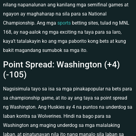
nilang napanalunan ang kanilang mga semifinal games at
ngayon ay maghaharap na sila para sa National
Championship. Ang mga
sports
betting sites, tulad ng MNL
168, ay nag-aalok ng mga exciting na taya para sa laro,
kaya’t tatalakayin ko ang mga paborito kong bets at kung
bakit magandang sumubok sa mga ito.
Point Spread: Washington (+4)
(-105)
Nagsisimula tayo sa isa sa mga pinakapopular na bets para
sa championship game, at ito ay ang taya sa point spread
ng Washington. Ang Huskies ay 4 na puntos na underdog sa
laban kontra sa Wolverines. Hindi na bago para sa
Washington ang maging underdog sa mga malalaking
laban, at pinatunayan nila ito nang manalo sila laban sa