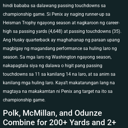
hindi bababa sa dalawang passing touchdowns sa
championship game. Si Penix ay naging runner-up sa
Heisman Trophy ngayong season at nagkaroon ng career-
high sa passing yards (4,648) at passing touchdowns (35).
Ang Husky quarterback ay maghahanap ng paraan upang
magbigay ng magandang performance sa huling laro ng
season. Sa mga laro ng Washington ngayong season,
nakapagtala siya ng dalawa o higit pang passing
touchdowns sa 11 sa kanilang 14 na laro, at sa anim sa
kanilang mga huling laro. Kaya’t makatarungan lang na
magtaya na makakamtan ni Penix ang target na ito sa
championship game.
Polk, McMillan, and Odunze
Combine for 200+ Yards and 2+