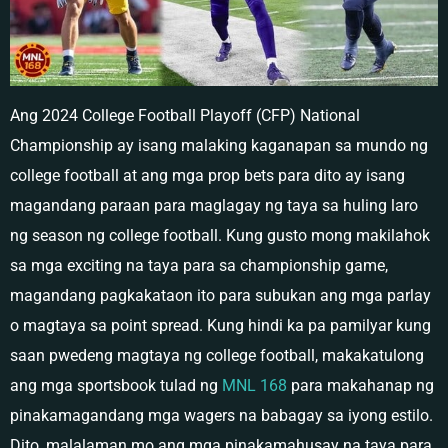
Ang 2024 College Football Playoff (CFP) National
Championship ay isang malaking kaganapan sa mundo ng
college football at ang mga prop bets para dito ay isang
magandang paraan para maglagay ng taya sa huling laro
ng season ng college football. Kung gusto mong makilahok
sa mga exciting na taya para sa championship game,
magandang pagkakataon ito para subukan ang mga parlay
o magtaya sa point spread. Kung hindi ka pa pamilyar kung
saan pwedeng magtaya ng college football, makakatulong
ang mga sportsbook tulad ng
MNL 168
para makahanap ng
pinakamagandang mga wagers na babagay sa iyong estilo.
Dito, malalaman mo ang mga pinakamahusay na taya para