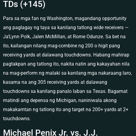
TDs (+145)
Para sa mga fan ng Washington, magandang opportunity
ang paglagay ng taya sa kanilang tatlong wide receivers —
Ja’Lynn Polk, Jalen McMillan, at Rome Odunze. Sa bet na
ito, kailangan nilang mag-combine ng 200 o higit pang
receiving yards at dalawang touchdowns. Habang mahirap
pagtakpan ang tatlong ito, nakita natin ang kakayahan nila
na mag-perform ng malaki sa kanilang mga nakaraang laro,
kasama na ang 305 receiving yards at dalawang
touchdowns sa kanilang panalo laban sa Texas. Bagamat
matindi ang depensa ng Michigan, naniniwala akong
makakamtan ng tatlong ito ang target na 200+ yards at 2+
touchdowns.
Michael Penix Jr. vs. J.J.