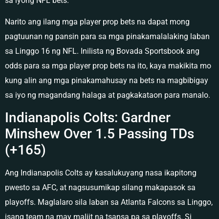
sa iyong NFL bets.
Narito ang ilang mga player prop bets na dapat mong
pagtuunan ng pansin para sa mga pinakamalalaking laban
sa Linggo 16 ng NFL. Inilista ng Bovada Sportsbook ang
odds para sa mga player prop bets na ito, kaya makikita mo
kung alin ang mga pinakamahusay na bets na magbibigay
sa iyo ng magandang halaga at pagkakataon para manalo.
Indianapolis Colts: Gardner
Minshew Over 1.5 Passing TDs
(+165)
Ang Indianapolis Colts ay kasalukuyang nasa ikapitong
pwesto sa AFC, at nagsusumikap silang makapasok sa
playoffs. Maglalaro sila laban sa Atlanta Falcons sa Linggo,
isang team na may maliit na tsansa pa sa playoffs. Si