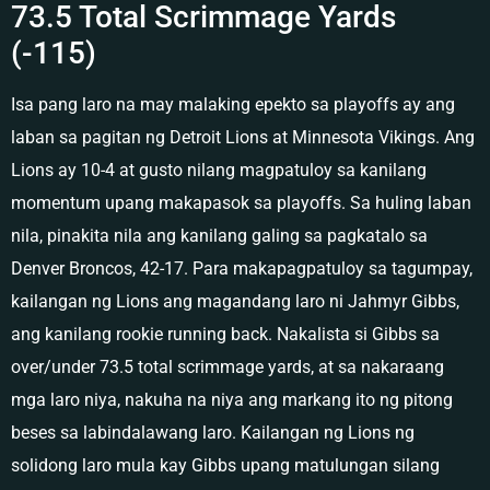
73.5 Total Scrimmage Yards
(-115)
Isa pang laro na may malaking epekto sa playoffs ay ang
laban sa pagitan ng Detroit Lions at Minnesota Vikings. Ang
Lions ay 10-4 at gusto nilang magpatuloy sa kanilang
momentum upang makapasok sa playoffs. Sa huling laban
nila, pinakita nila ang kanilang galing sa pagkatalo sa
Denver Broncos, 42-17. Para makapagpatuloy sa tagumpay,
kailangan ng Lions ang magandang laro ni Jahmyr Gibbs,
ang kanilang rookie running back. Nakalista si Gibbs sa
over/under 73.5 total scrimmage yards, at sa nakaraang
mga laro niya, nakuha na niya ang markang ito ng pitong
beses sa labindalawang laro. Kailangan ng Lions ng
solidong laro mula kay Gibbs upang matulungan silang