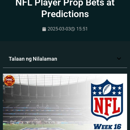
NFL Player Prop Bets at
Predictions
2025-03-03
15:51
Talaan ng Nilalaman