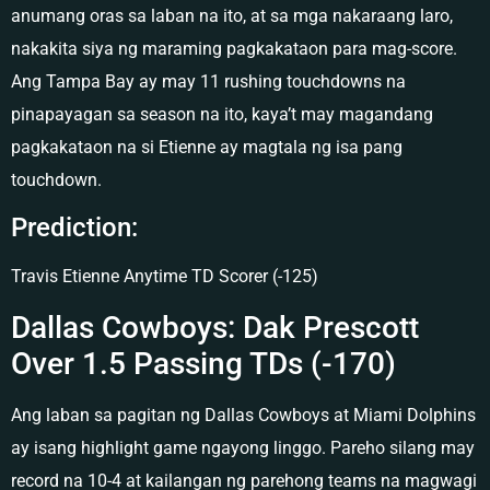
anumang oras sa laban na ito, at sa mga nakaraang laro,
nakakita siya ng maraming pagkakataon para mag-score.
Ang Tampa Bay ay may 11 rushing touchdowns na
pinapayagan sa season na ito, kaya’t may magandang
pagkakataon na si Etienne ay magtala ng isa pang
touchdown.
Prediction:
Travis Etienne Anytime TD Scorer (-125)
Dallas Cowboys: Dak Prescott
Over 1.5 Passing TDs (-170)
Ang laban sa pagitan ng Dallas Cowboys at Miami Dolphins
ay isang highlight game ngayong linggo. Pareho silang may
record na 10-4 at kailangan ng parehong teams na magwagi