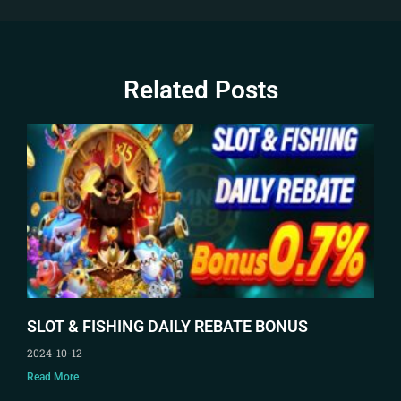
Related Posts
SLOT & FISHING DAILY REBATE BONUS
2024-10-12
Read More