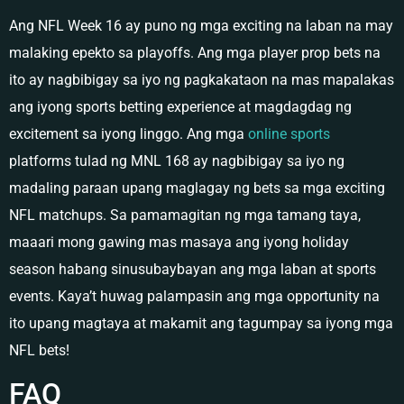
Ang NFL Week 16 ay puno ng mga exciting na laban na may
malaking epekto sa playoffs. Ang mga player prop bets na
ito ay nagbibigay sa iyo ng pagkakataon na mas mapalakas
ang iyong sports betting experience at magdagdag ng
excitement sa iyong linggo. Ang mga
online sports
platforms tulad ng MNL 168 ay nagbibigay sa iyo ng
madaling paraan upang maglagay ng bets sa mga exciting
NFL matchups. Sa pamamagitan ng mga tamang taya,
maaari mong gawing mas masaya ang iyong holiday
season habang sinusubaybayan ang mga laban at sports
events. Kaya’t huwag palampasin ang mga opportunity na
ito upang magtaya at makamit ang tagumpay sa iyong mga
NFL bets!
FAQ