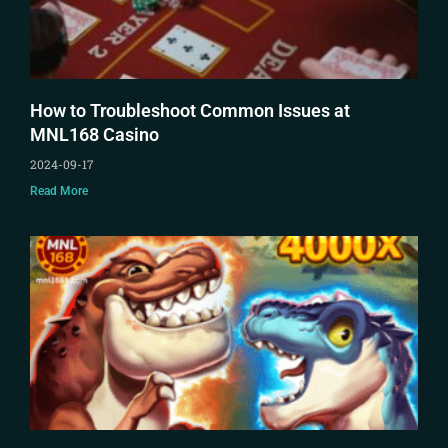
How to Troubleshoot Common Issues at
MNL168 Casino
2024-09-17
Read More