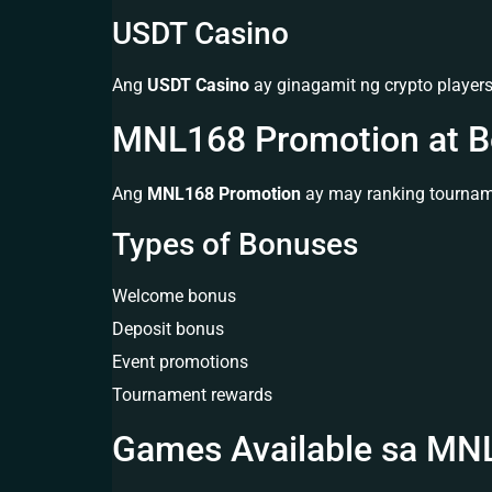
USDT Casino
Ang
USDT Casino
ay ginagamit ng crypto players 
MNL168 Promotion at 
Ang
MNL168 Promotion
ay may ranking tournamen
Types of Bonuses
Welcome bonus
Deposit bonus
Event promotions
Tournament rewards
Games Available sa MN