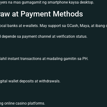
players na mas gumagamit ng smartphone kaysa desktop.
raw at Payment Methods
al banks at e-wallets. May support sa GCash, Maya, at ibang di
depende sa payment channel at verification status.
hil instant transactions at madaling gamitin sa PH.
ital wallet deposits at withdrawals.
ng online casino platforms.