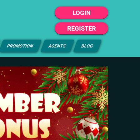
LOGIN
REGISTER
PROMOTION
AGENTS
BLOG