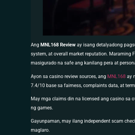
Ang
MNL168 Review
ay isang detalyadong pagsu
system, at overall market reputation. Maraming 
masigurado na safe ang kanilang pera at persona
Ayon sa casino review sources, ang
MNL168
ay m
7.4/10 base sa fairness, complaints data, at ter
May mga claims din na licensed ang casino sa of
ng games.
Gayunpaman, may ilang independent scam checki
maglaro.