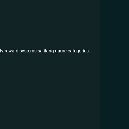
hly reward systems sa ilang game categories.