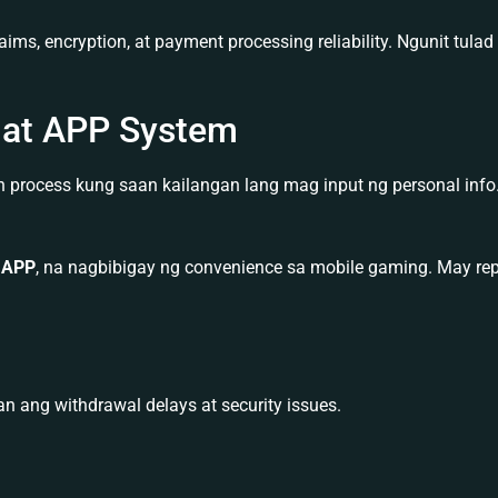
aims, encryption, at payment processing reliability. Ngunit tula
 at APP System
n process kung saan kailangan lang mag input ng personal info
 APP
, na nagbibigay ng convenience sa mobile gaming. May rep
 ang withdrawal delays at security issues.