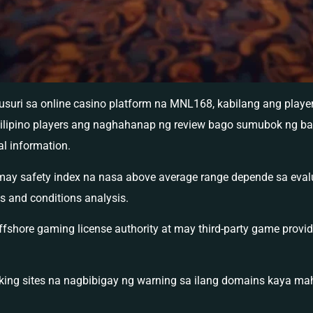
suri sa online casino platform na MNL168, kabilang ang player
Filipino players ang naghahanap ng review bago sumubok ng ba
l information.
ay safety index na nasa above average range depende sa eval
ms and conditions analysis.
fshore gaming license authority at may third-party game prov
ng sites na nagbibigay ng warning sa ilang domains kaya maha