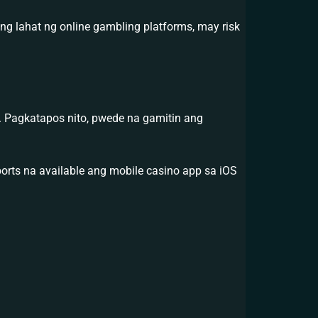
d ng lahat ng online gambling platforms, may risk
. Pagkatapos nito, pwede na gamitin ang
orts na available ang mobile casino app sa iOS