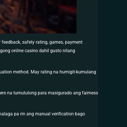
 feedback, safety rating, games, payment
gong online casino dahil gusto nilang
uation method. May rating na humigit-kumulang
iders na tumutulong para masigurado ang fairness
laga pa rin ang manual verification bago