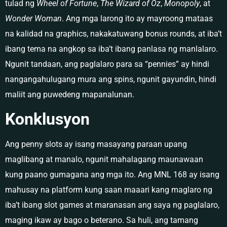
tulad ng
Wheel of Fortune
,
The Wizard of Oz
,
Monopoly
, at
Wonder Woman
. Ang mga larong ito ay mayroong mataas
na kalidad na graphics, nakakatuwang bonus rounds, at iba’t
ibang tema na angkop sa iba’t ibang panlasa ng manlalaro.
Ngunit tandaan, ang paglalaro para sa “pennies” ay hindi
nangangahulugang mura ang spins, ngunit gayundin, hindi
maliit ang puwedeng mapanalunan.
Konklusyon
Ang penny slots ay isang masayang paraan upang
maglibang at manalo, ngunit mahalagang maunawaan
kung paano gumagana ang mga ito. Ang MNL 168 ay isang
mahusay na platform kung saan maaari kang maglaro ng
iba’t ibang slot games at maranasan ang saya ng paglalaro,
maging ikaw ay bago o beterano. Sa huli, ang tamang