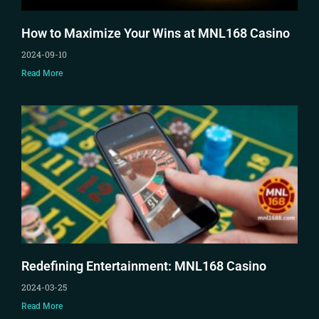
How to Maximize Your Wins at MNL168 Casino
2024-09-10
Read More
Redefining Entertainment: MNL168 Casino
2024-03-25
Read More