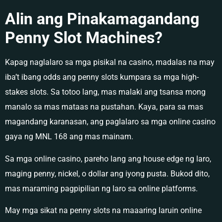
Alin ang Pinakamagandang
Penny Slot Machines?
Kapag naglalaro sa mga pisikal na casino, madalas na may
iba’t ibang odds ang penny slots kumpara sa mga high-
stakes slots. Sa totoo lang, mas malaki ang tsansa mong
manalo sa mas mataas na pustahan. Kaya, para sa mas
magandang karanasan, ang paglalaro sa mga online casino
gaya ng MNL 168 ang mas mainam.
Sa mga online casino, pareho lang ang house edge ng laro,
maging penny, nickel, o dollar ang iyong pusta. Bukod dito,
mas maraming pagpipilian ng laro sa online platforms.
May mga sikat na penny slots na maaaring laruin online