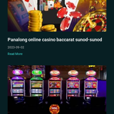
Panalong online casino baccarat sunod-sunod
2023-09-02
Read More