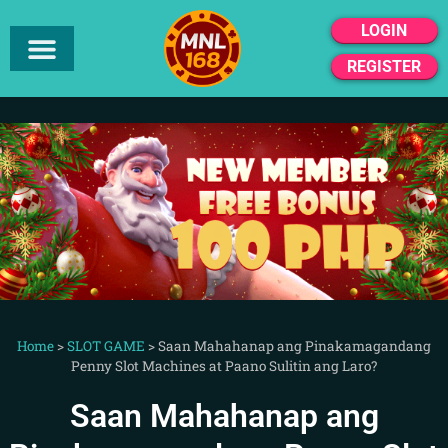
LOGIN
REGISTER
Home
>
SLOT GAME
>
Saan Mahahanap ang Pinakamagandang
Penny Slot Machines at Paano Sulitin ang Laro?
Saan Mahahanap ang