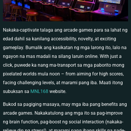
Nakaka-captivate talaga ang arcade games para sa lahat ng
edad dahil sa kanilang accessibility, novelty, at exciting
gameplay. Bumalik ang kasikatan ng mga larong ito, lalo na
ngayon na mas madali na silang laruin online. With just a
click, puwede ka nang ma-transport sa mga paborito mong
pixelated worlds mula noon – from aiming for high scores,
facing challenging levels, at marami pang iba. Maati itong
subuksan sa
MNL168
website.
Bukod sa pagiging masaya, may mga iba pang benefits ang
arcade games. Nakakatulong ang mga ito sa pag-improve
ng brain function, pag-boost ng social interaction (nakaka-
relieve din ng stress!), at marami pang ibang skills na nade-