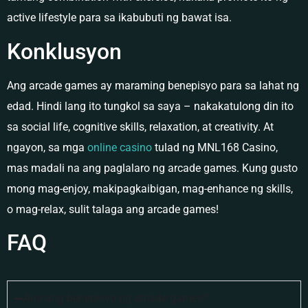
active lifestyle para sa ikabubuti ng bawat isa.
Konklusyon
Ang arcade games ay maraming benepisyo para sa lahat ng
edad. Hindi lang ito tungkol sa saya – nakakatulong din ito
sa social life, cognitive skills, relaxation, at creativity. At
ngayon, sa mga
online casino
tulad ng MNL168 Casino,
mas madali na ang paglalaro ng arcade games. Kung gusto
mong mag-enjoy, makipagkaibigan, mag-enhance ng skills,
o mag-relax, sulit talaga ang arcade games!
FAQ
Ano ang benepisyo ng arcade games?