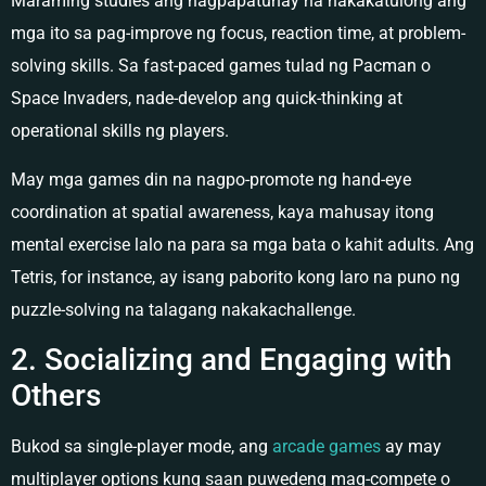
Maraming studies ang nagpapatunay na nakakatulong ang
mga ito sa pag-improve ng focus, reaction time, at problem-
solving skills. Sa fast-paced games tulad ng Pacman o
Space Invaders, nade-develop ang quick-thinking at
operational skills ng players.
May mga games din na nagpo-promote ng hand-eye
coordination at spatial awareness, kaya mahusay itong
mental exercise lalo na para sa mga bata o kahit adults. Ang
Tetris, for instance, ay isang paborito kong laro na puno ng
puzzle-solving na talagang nakakachallenge.
2. Socializing and Engaging with
Others
Bukod sa single-player mode, ang
arcade games
ay may
multiplayer options kung saan puwedeng mag-compete o