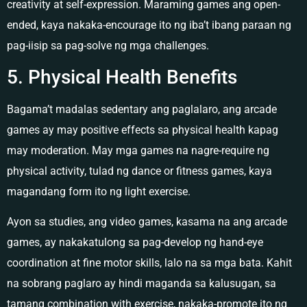
creativity at self-expression. Maraming games ang open-
ended, kaya nakaka-encourage ito ng iba’t ibang paraan ng
pag-iisip sa pag-solve ng mga challenges.
5. Physical Health Benefits
Bagama’t madalas sedentary ang paglalaro, ang arcade
games ay may positive effects sa physical health kapag
may moderation. May mga games na nagre-require ng
physical activity, tulad ng dance or fitness games, kaya
magandang form ito ng light exercise.
Ayon sa studies, ang video games, kasama na ang arcade
games, ay nakakatulong sa pag-develop ng hand-eye
coordination at fine motor skills, lalo na sa mga bata. Kahit
na sobrang paglaro ay hindi maganda sa kalusugan, sa
tamang combination with exercise, nakaka-promote ito ng