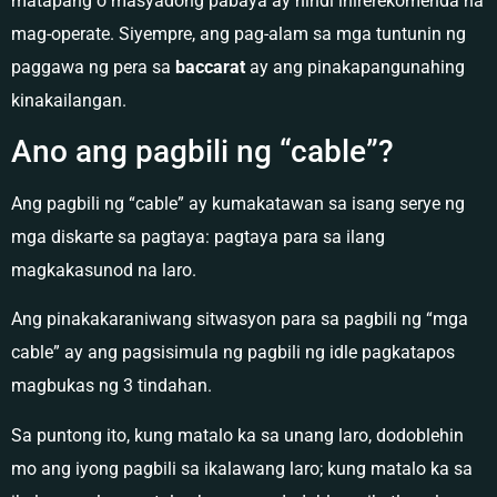
matapang o masyadong pabaya ay hindi inirerekomenda na
mag-operate. Siyempre, ang pag-alam sa mga tuntunin ng
paggawa ng pera sa
baccarat
ay ang pinakapangunahing
kinakailangan.
Ano ang pagbili ng “cable”?
Ang pagbili ng “cable” ay kumakatawan sa isang serye ng
mga diskarte sa pagtaya: pagtaya para sa ilang
magkakasunod na laro.
Ang pinakakaraniwang sitwasyon para sa pagbili ng “mga
cable” ay ang pagsisimula ng pagbili ng idle pagkatapos
magbukas ng 3 tindahan.
Sa puntong ito, kung matalo ka sa unang laro, dodoblehin
mo ang iyong pagbili sa ikalawang laro; kung matalo ka sa