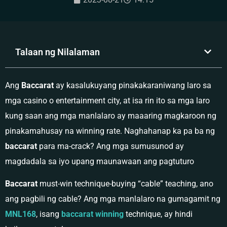
Talaan ng Nilalaman
Ang
Baccarat
ay kasalukuyang pinakakaraniwang laro sa
mga casino o entertainment city, at isa rin ito sa mga laro
kung saan ang mga manlalaro ay maaaring magkaroon ng
pinakamahusay na winning rate. Naghahanap ka pa ba ng
baccarat
para ma-crack? Ang mga sumusunod ay
magdadala sa iyo upang maunawaan ang pagtuturo
Baccarat
must-win technique-buying “cable” teaching, ano
ang pagbili ng cable? Ang mga manlalaro na gumagamit ng
MNL168
, isang
baccarat winning
technique, ay hindi