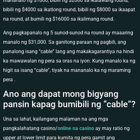
mananalo ng $1000, bibili ng $2000 sa ikalawang round,
bibili ng $4000 sa ikatlong round, bibili ng $8000 sa ikaapat
na round, at bumili ng $16000 sa ikalimang round.
Ang pagkapanalo ng 5 sunod-sunod na round ay maaaring
manalo ng $31,000. Sa ganitong paraan ng pagbili, ang
panalong isang “cable” lang ang makakagarantiya na hindi
ka mawawalan ng pera sa oras na iyon. Kung manalo ka ng
higit sa isang “cable”, tiyak na mananalo ka ng maraming
pera .
Ano ang dapat mong bigyang
pansin kapag bumibili ng “cable”?
Una sa lahat, kailangang malaman na ang mga
pangkalahatang casino/
online na casino
ay may ratio ng
upper at lower limit para kumita ng pera gamit ang