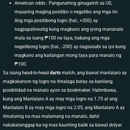
American odds : Pangunahing ginagamit sa US,
maaaring maging positibo o negatibo ang mga ito.
Ang mga positibong logro (hal., +300) ay
nagpapahiwatig kung magkano ang iyong mananalo
mula sa isang ₱100 na taya, habang ang mga
negatibong logro (hal., -200) ay nagsasabi sa iyo kung
magkano ang kailangan mong taya para manalo ng
₱100.
Sa isang head-to-head
darts
match, ang bawat manlalaro ay
magkakaroon ng logro na itinalaga batay sa kanilang
posibilidad na manalo ayon sa bookmaker. Halimbawa,
kung ang Manlalaro A ay may mga logro na 1.75 at ang
Manlalaro B ay may mga logro na 2.05, ang Manlalaro A ay
itinuturing na mas malamang na manalo, dahil
nakakatanggap ka ng mas kaunting balik sa bawat dolyar