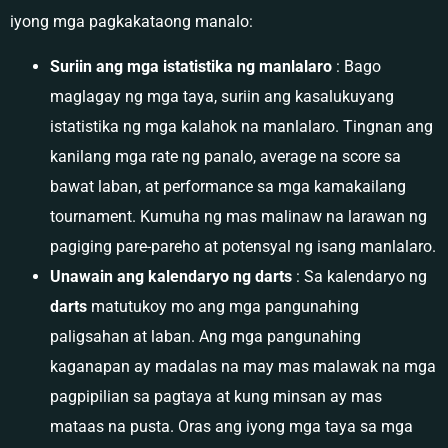
iyong mga pagkakataong manalo:
Suriin ang mga istatistika ng manlalaro
: Bago
maglagay ng mga taya, suriin ang kasalukuyang
istatistika ng mga kalahok na manlalaro. Tingnan ang
kanilang mga rate ng panalo, average na score sa
bawat laban, at performance sa mga kamakailang
tournament. Kumuha ng mas malinaw na larawan ng
pagiging pare-pareho at potensyal ng isang manlalaro.
Unawain ang kalendaryo ng darts
: Sa kalendaryo ng
darts
matutukoy mo ang mga pangunahing
paligsahan at laban. Ang mga pangunahing
kaganapan ay madalas na may mas malawak na mga
pagpipilian sa pagtaya at kung minsan ay mas
mataas na pusta. Oras ang iyong mga taya sa mga