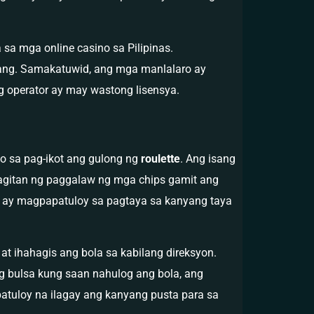
a mga online casino sa Pilipinas.
pang. Samakatuwid, ang mga manlalaro ay
ng operator ay may wastong lisensya.
o sa pag-ikot ang gulong ng
roulette
. Ang isang
agitan ng paggalaw ng mga chips gamit ang
o ay magpapatuloy sa pagtaya sa kanyang taya
at ihahagis ang bola sa kabilang direksyon.
ng bulsa kung saan nahulog ang bola, ang
atuloy na ilagay ang kanyang pusta para sa