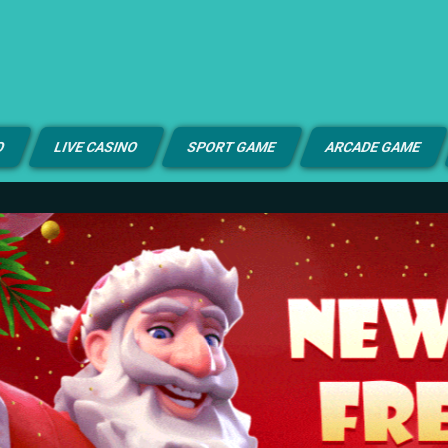
O
LIVE CASINO
SPORT GAME
ARCADE GAME