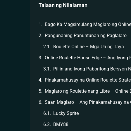
Talaan ng Nilalaman
Bago Ka Magsimulang Maglaro ng Online
Pangunahing Panuntunan ng Paglalaro
Roulette Online – Mga Uri ng Taya
Online Roulette House Edge – Ang Iyong
Piliin ang Iyong Paboritong Bersyon N
Pinakamahusay na Online Roulette Strat
Maglaro ng Roulette nang Libre – Online
Saan Maglaro – Ang Pinakamahusay na On
Lucky Sprite
BMY88