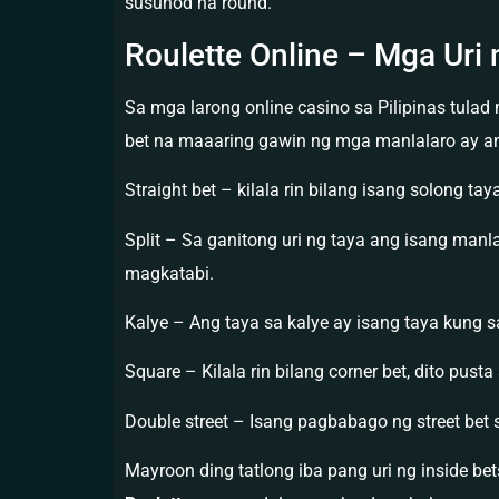
susunod na round.
Roulette Online – Mga Uri 
Sa mga larong online casino sa Pilipinas tulad
bet na maaaring gawin ng mga manlalaro ay 
Straight bet – kilala rin bilang isang solong 
Split – Sa ganitong uri ng taya ang isang ma
magkatabi.
Kalye – Ang taya sa kalye ay isang taya kung
Square – Kilala rin bilang corner bet, dito pus
Double street – Isang pagbabago ng street bet
Mayroon ding tatlong iba pang uri ng inside be