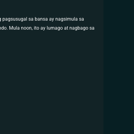
ng pagsusugal sa bansa ay nagsimula sa
ndo. Mula noon, ito ay lumago at nagbago sa