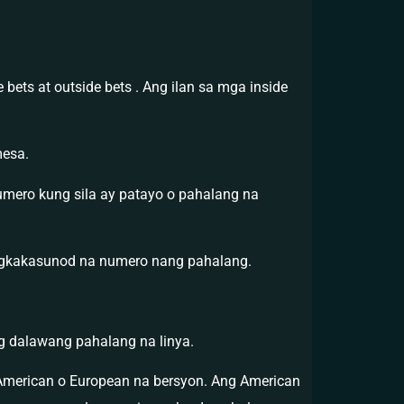
bets at outside bets . Ang ilan sa mga inside
mesa.
umero kung sila ay patayo o pahalang na
magkakasunod na numero nang pahalang.
ng dalawang pahalang na linya.
g American o European na bersyon. Ang American