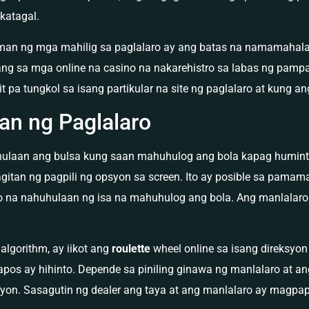
katagal.
an ng mga mahilig sa paglalaro ay ang batas na namamahala s
ng sa mga online na casino na nakarehistro sa labas ng pam
pa tungkol sa isang partikular na site ng paglalaro at kung a
n ng Paglalaro
ulaan ang bulsa kung saan mahuhulog ang bola kapag humint
tan ng pagpili ng opsyon sa screen. Ito ay posible sa pamam
o na nahuhulaan ng isa na mahuhulog ang bola. Ang manlalar
algorithm, ay iikot ang
roulette
wheel online sa isang direksyon 
tapos ay hihinto. Depende sa piniling ginawa ng manlalaro at a
yon. Sasagutin ng dealer ang taya at ang manlalaro ay magpap