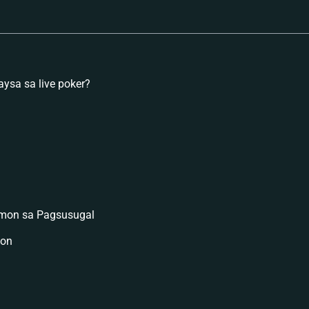
ysa sa live poker?
mon sa Pagsusugal
ion