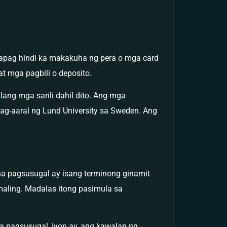
Kapag hindi ka makakuha ng pera o mga card
t mga pagbili o deposito.
ang mga sarili dahil dito. Ang mga
g-aaral ng Lund University sa Sweden. Ang
a pagsusugal ay isang terminong ginamit
aling. Madalas itong pasimula sa
a pagsusugal, iyon ay, ang kawalan ng