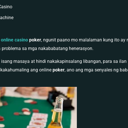
Casino
machine
g
online casino
poker
, ngunit paano mo malalaman kung ito ay 
 na problema sa mga nakababatang henerasyon.
sang masaya at hindi nakakapinsalang libangan, para sa ilan 
kakahumaling ang online
poker
, ano ang mga senyales ng bab