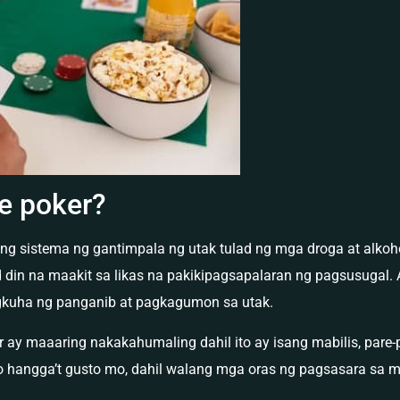
e poker?
ang sistema ng gantimpala ng utak tulad ng mga droga at alko
din na maakit sa likas na pakikipagsapalaran ng pagsusugal. 
agkuha ng panganib at pagkagumon sa utak.
ar ay maaaring nakakahumaling dahil ito ay isang mabilis, par
 hangga’t gusto mo, dahil walang mga oras ng pagsasara sa m