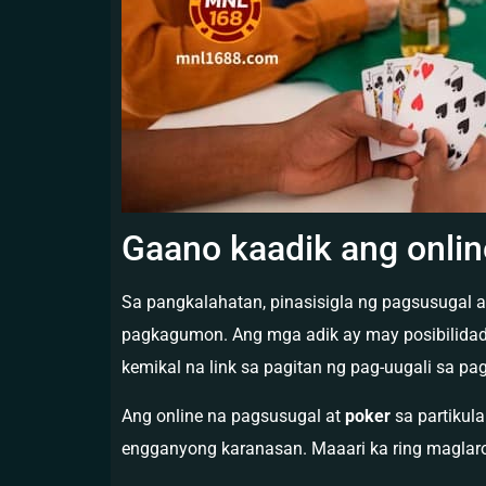
Gaano kaadik ang onlin
Sa pangkalahatan, pinasisigla ng pagsusugal 
pagkagumon. Ang mga adik ay may posibilidad 
kemikal na link sa pagitan ng pag-uugali sa p
Ang online na pagsusugal at
poker
sa partikul
engganyong karanasan. Maaari ka ring maglaro