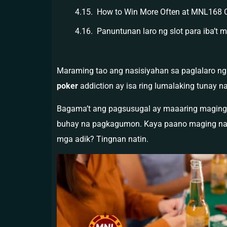
How to Win More Often at MNL168 
Panuntunan laro ng slot para iba’t 
Maraming tao ang nasisiyahan sa paglalaro n
poker
addiction ay isa ring lumalaking tunay
Bagama’t ang pagsusugal ay maaaring maging i
buhay na pagkagumon. Kaya paano maging na
mga adik? Tingnan natin.