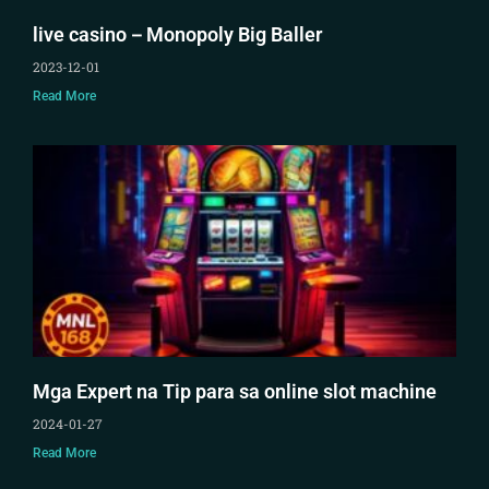
live casino－Monopoly Big Baller
2023-12-01
Read More
Mga Expert na Tip para sa online slot machine
2024-01-27
Read More