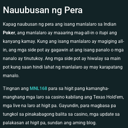
Nauubusan ng Pera
Kapag naubusan ng pera ang isang manlalaro sa Indian
Poker
, ang manlalaro ay maaaring mag-all-in o itupi ang
kanyang kamay. Kung ang isang manlalaro ay magiging all-
in, ang mga side pot ay gagawin at ang isang panalo o mga
nanalo ay tinutukoy. Ang mga side pot ay hiwalay sa main
pot kung saan hindi lahat ng manlalaro ay may karapatang
manalo.
Tingnan ang
MNL168
para sa higit pang kamangha-
manghang mga laro sa casino kabilang ang Texas Hold’em,
mga live na laro at higit pa. Gayundin, para magbasa pa
tungkol sa pinakabagong balita sa casino, mga update sa
palakasan at higit pa, sundan ang aming blog.