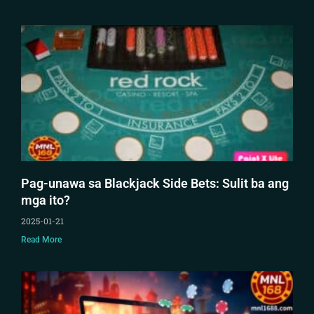
Pag-unawa sa Blackjack Side Bets: Sulit ba ang
mga ito?
2025-01-21
Read More