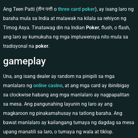
Ang Teen Patti (तीन पत्ती o
three card poker
), ay isang laro ng
baraha mula sa India at malawak na kilala sa rehiyon ng
Timog Asya. Tinatawag din na Indian
Poker
, flush, o flash,
ang laro ay kumukuha ng mga impluwensya nito mula sa
tradisyonal na
poker
.
gameplay
Una, ang isang dealer ay random na pinipili sa mga
manlalaro ng
online
casino
, at ang mga card ay ibinibigay
sa clockwise habang ang mga manlalaro ay nagpapalitan
sa mesa. Ang pangunahing layunin ng laro ay ang
magkaroon ng pinakamahusay na tatlong baraha. Ang
bawat manlalaro ay kailangang tumaya ng dagdag sa mesa
upang manatili sa laro, o tumaya ng wala at tiklop.