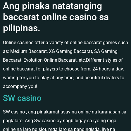
Ang pinaka natatanging
baccarat online casino sa
pilipinas.
Online casinos offer a variety of online baccarat games such
as: Medium Baccarat, XG Gaming Baccarat, SA Gaming
Baccarat, Evolution Online Baccarat, etc.Different styles of
online baccarat for players to choose from, 24 hours a day,
waiting for you to play at any time, and beautiful dealers to
accompany you!
SW casino
SW casino , ang pinakamahusay na online na karanasan sa
paglalaro. Ang Sw casino ay nagbibigay sa iyo ng mga
online na laro ng slot, mga laro sa pangingisda, live na