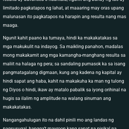
limitado pagkatapos ng lahat, at maaaring may oras upang
malunasan ito pagkatapos na harapin ang resulta nang mas
maaga.
Ngunit kahit paano ka tumaya, hindi ka makakatakas sa
mga makukulit na indayog. Sa maikling panahon, madalas
mong makakamit ang mga kamangha-manghang resulta sa
maliit na halaga ng pera; sa sandaling pumasok ka sa isang
pangmatagalang digmaan, kung ang kadena ng kapital ay
hindi sapat ang haba, kahit na makakuha ka man ng tulong
ng Diyos o hindi, ikaw ay matalo pabalik sa iyong orihinal na
hugis sa ilalim ng amplitude na walang sinuman ang
makakatakas.
Nangangahulugan ito na dahil pinili mo ang landas ng
pagsusugal, hangga’t mayroon kang sapat na pisikal na