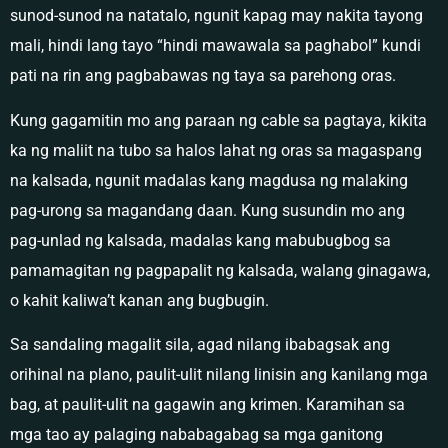
sunod-sunod na natatalo, ngunit kapag may nakita tayong
mali, hindi lang tayo “hindi mawawala sa paghabol” kundi
pati na rin ang pagbabawas ng taya sa parehong oras.
Kung gagamitin mo ang paraan ng cable sa pagtaya, kikita
ka ng maliit na tubo sa halos lahat ng oras sa magaspang
na kalsada, ngunit madalas kang magdusa ng malaking
pag-urong sa magandang daan. Kung susundin mo ang
pag-unlad ng kalsada, madalas kang mabubugbog sa
pamamagitan ng pagpapalit ng kalsada, walang ginagawa,
o kahit kaliwa’t kanan ang bugbugin.
Sa sandaling magalit sila, agad nilang ibabagsak ang
orihinal na plano, paulit-ulit nilang linisin ang kanilang mga
bag, at paulit-ulit na gagawin ang krimen. Karamihan sa
mga tao ay palaging nababagabag sa mga ganitong