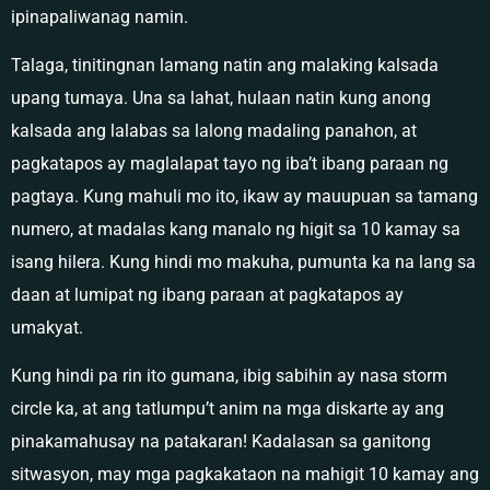
ipinapaliwanag namin.
Talaga, tinitingnan lamang natin ang malaking kalsada
upang tumaya. Una sa lahat, hulaan natin kung anong
kalsada ang lalabas sa lalong madaling panahon, at
pagkatapos ay maglalapat tayo ng iba’t ibang paraan ng
pagtaya. Kung mahuli mo ito, ikaw ay mauupuan sa tamang
numero, at madalas kang manalo ng higit sa 10 kamay sa
isang hilera. Kung hindi mo makuha, pumunta ka na lang sa
daan at lumipat ng ibang paraan at pagkatapos ay
umakyat.
Kung hindi pa rin ito gumana, ibig sabihin ay nasa storm
circle ka, at ang tatlumpu’t anim na mga diskarte ay ang
pinakamahusay na patakaran! Kadalasan sa ganitong
sitwasyon, may mga pagkakataon na mahigit 10 kamay ang