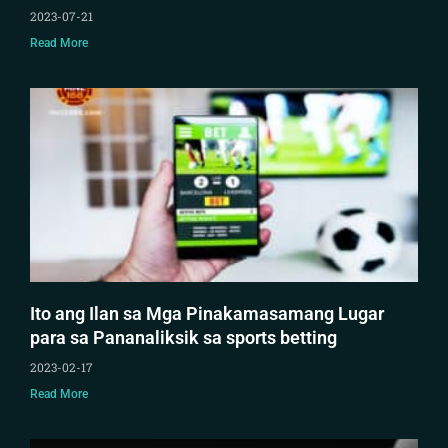
2023-07-21
Read More
Ito ang Ilan sa Mga Pinakamasamang Lugar
para sa Pananaliksik sa sports betting
2023-02-17
Read More