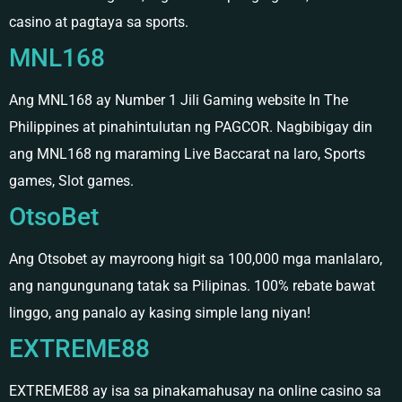
casino at pagtaya sa sports.
MNL168
Ang MNL168 ay Number 1 Jili Gaming website In The
Philippines at pinahintulutan ng PAGCOR. Nagbibigay din
ang MNL168 ng maraming Live Baccarat na laro, Sports
games, Slot games.
OtsoBet
Ang Otsobet ay mayroong higit sa 100,000 mga manlalaro,
ang nangungunang tatak sa Pilipinas. 100% rebate bawat
linggo, ang panalo ay kasing simple lang niyan!
EXTREME88
EXTREME88 ay isa sa pinakamahusay na online casino sa