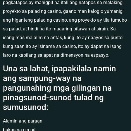
pagkatapos ay mahigpit na itali ang natapos na malaking
proyekto sa palad ng casino, gaano man kalog o yumanig
ang higanteng palad ng casino, ang proyekto ay tila tumubo
sa palad, at hindi na ito maaaring bitawan at sirain. Sa
isang mas malalim na antas, kung ito ay naayos sa punto
kung saan ito ay isinama sa casino, ito ay dapat na isang
laro na kabilang sa apat na dimensyon na espasyo.
Una sa lahat, ipapakilala namin
ang sampung-way na
pangunahing mga gilingan na
pinagsunod-sunod tulad ng
sumusunod:
Alamin ang paraan
bukas na circuit