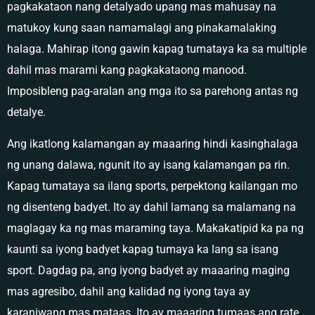
pagkakataon nang detalyado upang mas mahusay na
matukoy kung saan namamalagi ang pinakamalaking
halaga. Mahirap itong gawin kapag tumataya ka sa multiple
dahil mas marami kang pagkakataong manood.
Imposibleng pag-aralan ang mga ito sa parehong antas ng
detalye.
Ang ikatlong kalamangan ay maaaring hindi kasinghalaga
ng unang dalawa, ngunit ito ay isang kalamangan pa rin.
Kapag tumataya sa ilang sports, perpektong kailangan mo
ng disenteng badyet. Ito ay dahil lamang sa malamang na
maglagay ka ng mas maraming taya. Makakatipid ka pa ng
kaunti sa iyong badyet kapag tumaya ka lang sa isang
sport. Dagdag pa, ang iyong badyet ay maaaring maging
mas agresibo, dahil ang kalidad ng iyong taya ay
karaniwang mas mataas. Ito ay maaaring tumaas ang rate