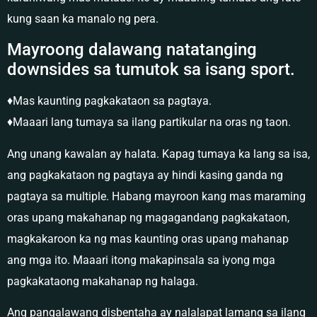
kung saan ka manalo ng pera.
Mayroong dalawang natatanging
downsides sa tumutok sa isang sport.
♦Mas kaunting pagkakataon sa pagtaya.
♦Maaari lang tumaya sa ilang partikular na oras ng taon.
Ang unang kawalan ay halata. Kapag tumaya ka lang sa isa,
ang pagkakataon ng pagtaya ay hindi kasing ganda ng
pagtaya sa multiple. Habang mayroon kang mas maraming
oras upang makahanap ng magagandang pagkakataon,
magkakaroon ka ng mas kaunting oras upang mahanap
ang mga ito. Maaari itong makapinsala sa iyong mga
pagkakataong makahanap ng halaga.
Ang pangalawang disbentaha ay nalalapat lamang sa ilang