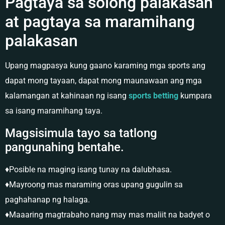
Pagtaya sa solong palakasan
at pagtaya sa maramihang
palakasan
Upang magpasya kung gaano karaming mga sports ang
dapat mong tayaan, dapat mong maunawaan ang mga
kalamangan at kahinaan ng isang
sports betting
kumpara
sa isang maramihang taya.
Magsisimula tayo sa tatlong
pangunahing bentahe.
♦Posible na maging isang tunay na dalubhasa.
♦Mayroong mas maraming oras upang gugulin sa
paghahanap ng halaga.
♦Maaaring magtrabaho nang may mas maliit na badyet o