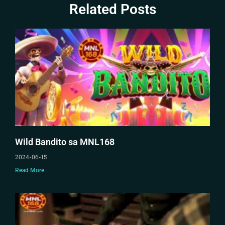
Related Posts
Wild Bandito sa MNL168
2024-06-15
Read More