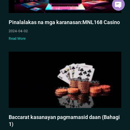
Pinalalakas na mga karanasan:MNL168 Casino
2024-04-02
Read More
Baccarat kasanayan pagmamasid daan (Bahagi
1)