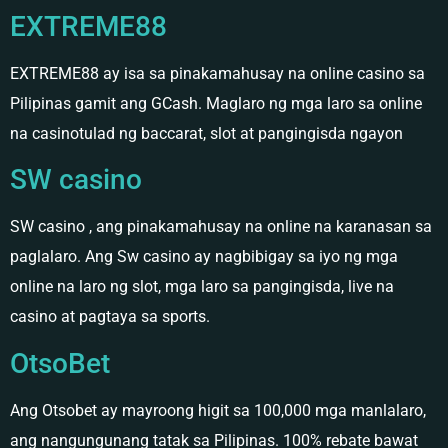
EXTREME88
EXTREME88 ay isa sa pinakamahusay na online casino sa
Pilipinas gamit ang GCash. Maglaro ng mga laro sa online
na casinotulad ng baccarat, slot at pangingisda ngayon
SW casino
SW casino , ang pinakamahusay na online na karanasan sa
paglalaro. Ang Sw casino ay nagbibigay sa iyo ng mga
online na laro ng slot, mga laro sa pangingisda, live na
casino at pagtaya sa sports.
OtsoBet
Ang Otsobet ay mayroong higit sa 100,000 mga manlalaro,
ang nangungunang tatak sa Pilipinas. 100% rebate bawat