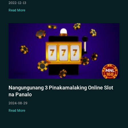
2022-12-13
Read More
Nangungunang 3 Pinakamalaking Online Slot
na Panalo
2024-08-29
Read More