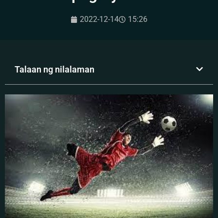
2022-12-14
15:26
Talaan ng nilalaman