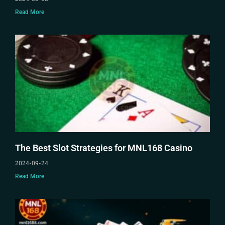
Read More
The Best Slot Strategies for MNL168 Casino
2024-09-24
Read More