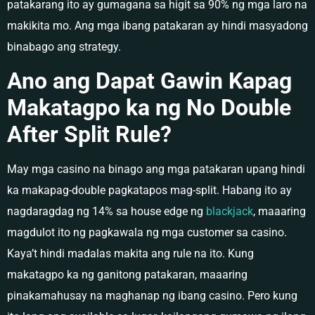
patakarang ito ay gumagana sa higit sa 90% ng mga laro na
makikita mo. Ang mga ibang patakaran ay hindi masyadong
binabago ang strategy.
Ano ang Dapat Gawin Kapag
Makatagpo ka ng No Double
After Split Rule?
May mga casino na binago ang mga patakaran upang hindi
ka makapag-double pagkatapos mag-split. Habang ito ay
nagdaragdag ng 14% sa house edge ng
blackjack
, maaaring
magdulot ito ng pagkawala ng mga customer sa casino.
Kaya’t hindi madalas makita ang rule na ito. Kung
makatagpo ka ng ganitong patakaran, maaaring
pinakamahusay na maghanap ng ibang casino. Pero kung