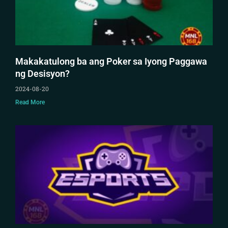
Makakatulong ba ang Poker sa Iyong Paggawa
ng Desisyon?
2024-08-20
Read More