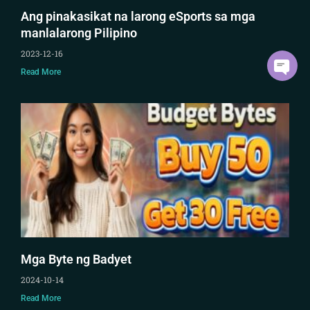
Ang pinakasikat na larong eSports sa mga
manlalarong Pilipino
2023-12-16
Read More
Mga Byte ng Badyet
2024-10-14
Read More