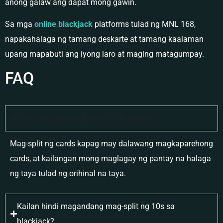
anong galaw ang dapat mong gawin.
Sa mga
online blackjack
platforms tulad ng MNL 168,
napakahalaga ng tamang deskarte at tamang kaalaman
upang mapabuti ang iyong laro at maging matagumpay.
FAQ
Paano mag-split ng cards sa blackjack?
Mag-split ng cards kapag may dalawang magkaparehong
cards, at kailangan mong maglagay ng pantay na halaga
ng taya tulad ng orihinal na taya.
Kailan hindi magandang mag-split ng 10s sa
blackjack?