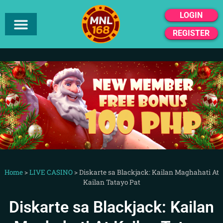
LOGIN
REGISTER
Home
>
LIVE CASINO
>
Diskarte sa Blackjack: Kailan Maghahati At
Kailan Tatayo Pat
Diskarte sa Blackjack: Kailan