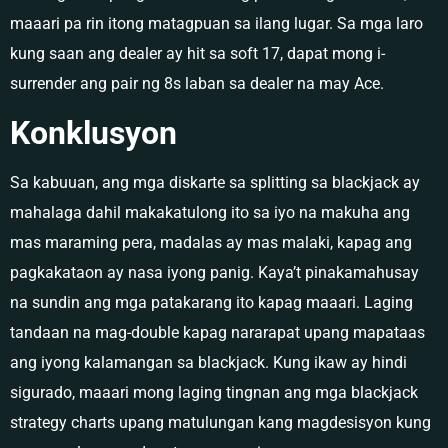
maaari pa rin itong matagpuan sa ilang lugar. Sa mga laro
kung saan ang dealer ay hit sa soft 17, dapat mong i-
surrender ang pair ng 8s laban sa dealer na may Ace.
Konklusyon
Sa kabuuan, ang mga diskarte sa splitting sa blackjack ay
mahalaga dahil makakatulong ito sa iyo na makuha ang
mas maraming pera, madalas ay mas malaki, kapag ang
pagkakataon ay nasa iyong panig. Kaya’t pinakamahusay
na sundin ang mga patakarang ito kapag maaari. Laging
tandaan na mag-double kapag nararapat upang mapataas
ang iyong kalamangan sa blackjack. Kung ikaw ay hindi
sigurado, maaari mong laging tingnan ang mga blackjack
strategy charts upang matulungan kang magdesisyon kung