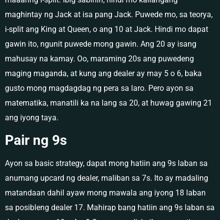
maghintay ng Jack at isa pang Jack. Puwede mo, sa teorya,
i-split ang King at Queen, o ang 10 at Jack. Hindi mo dapat
gawin ito, ngunit puwede mong gawin. Ang 20 ay isang
mahusay na kamay. Oo, maraming 20s ang puwedeng
maging maganda, at kung ang dealer ay may 5 o 6, baka
gusto mong magdagdag ng pera sa laro. Pero ayon sa
matematika, manatili ka na lang sa 20, at huwag gawing 21
ang iyong taya.
Pair ng 9s
Ayon sa basic strategy, dapat mong hatiin ang 9s laban sa
anumang upcard ng dealer, maliban sa 7s. Ito ay madaling
matandaan dahil ayaw mong mawala ang iyong 18 laban
sa posibleng dealer 17. Mahirap bang hatiin ang 9s laban sa