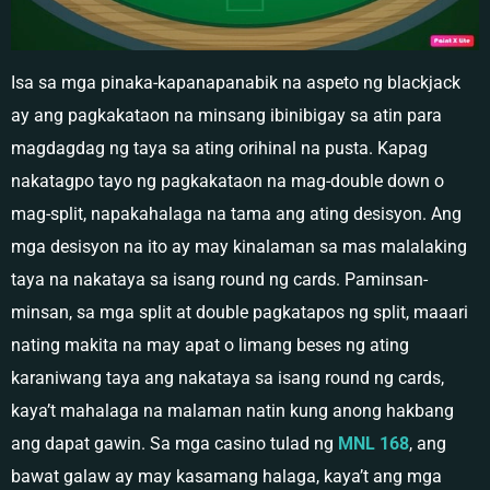
Isa sa mga pinaka-kapanapanabik na aspeto ng blackjack
ay ang pagkakataon na minsang ibinibigay sa atin para
magdagdag ng taya sa ating orihinal na pusta. Kapag
nakatagpo tayo ng pagkakataon na mag-double down o
mag-split, napakahalaga na tama ang ating desisyon. Ang
mga desisyon na ito ay may kinalaman sa mas malalaking
taya na nakataya sa isang round ng cards. Paminsan-
minsan, sa mga split at double pagkatapos ng split, maaari
nating makita na may apat o limang beses ng ating
karaniwang taya ang nakataya sa isang round ng cards,
kaya’t mahalaga na malaman natin kung anong hakbang
ang dapat gawin. Sa mga casino tulad ng
MNL 168
, ang
bawat galaw ay may kasamang halaga, kaya’t ang mga