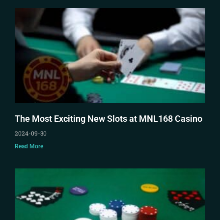
The Most Exciting New Slots at MNL168 Casino
2024-09-30
Read More