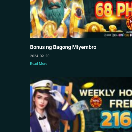
Bonus ng Bagong Miyembro
2024-02-20
Read More