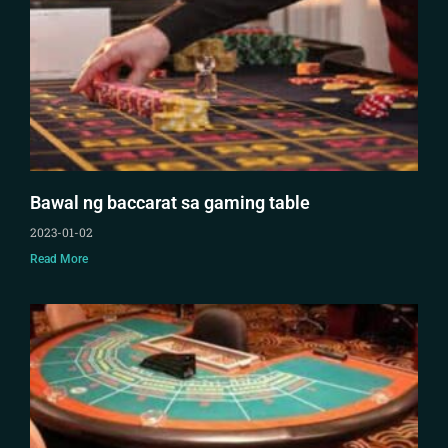
Bawal ng baccarat sa gaming table
2023-01-02
Read More