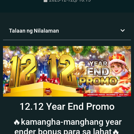
Talaan ng Nilalaman
12.12 Year End Promo
🔥kamangha-manghang year
ender bonus para sa lahat🔥