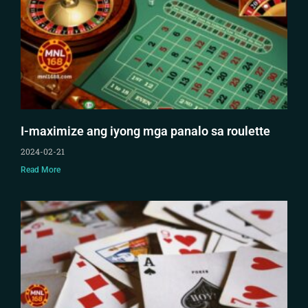
I-maximize ang iyong mga panalo sa roulette
2024-02-21
Read More