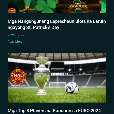
Mga Nangungunang Leprechaun Slots na Laruin
ngayong St. Patrick’s Day
2025-02-25
Read More
Mga Top 8 Players na Panoorin sa EURO 2024