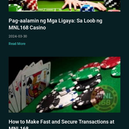
Pag-aalamin ng Mga Ligaya: Sa Loob ng
MNL168 Casino
2024-03-30
Read More
How to Make Fast and Secure Transactions at
MNL168