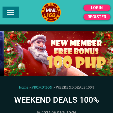
LOGIN
REGISTER
Home
>
PROMOTION
>
WEEKEND DEALS 100%
WEEKEND DEALS 100%
2024-06-01
10:36