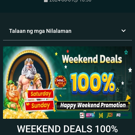
Talaan ng mga Nilalaman
WEEKEND DEALS 100%