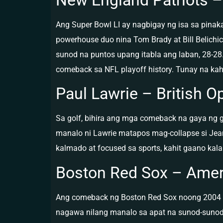
Ang Super Bowl LI ay nagbigay ng isa sa pin
powerhouse duo nina Tom Brady at Bill Belichic
sunod na puntos upang itabla ang laban, 28-28
comeback sa NFL playoff history. Tunay na kah
Paul Lawrie – British O
Sa golf, bihira ang mga comeback na gaya ng g
manalo ni Lawrie matapos mag-collapse si Jea
kalmado at focused sa sports, kahit gaano ka
Boston Red Sox – Amer
Ang comeback ng Boston Red Sox noong 2004 ay 
nagawa nilang manalo sa apat na sunod-sunod 