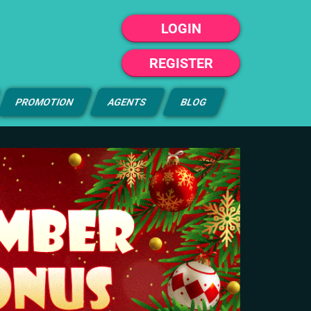
LOGIN
REGISTER
PROMOTION
AGENTS
BLOG