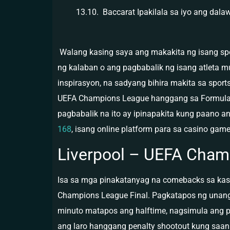
Baccarat Ipakilala sa iyo ang dala
Walang kasing saya ang makakita ng isang sp
ng kalaban o ang pagbabalik ng isang atleta mu
inspirasyon, na sadyang bihira makita sa sport
UEFA Champions League hanggang sa Formula O
pagbabalik na ito ay ipinapakita kung paano 
168
, isang online platform para sa casino games
Liverpool – UEFA Cham
Isa sa mga pinakatanyag na comebacks sa kas
Champions League Final. Pagkatapos ng unang 
minuto matapos ang halftime, nagsimula ang p
ang laro hanggang penalty shootout kung saan