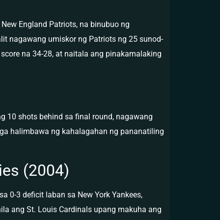
New England Patriots, na binubuo ng
balit nagawang umiskor ng Patriots ng 25 sunod-
score na 34-28, at naitala ang pinakamalaking
ng 10 shots behind sa final round, nagawang
 mga halimbawa ng kahalagahan ng pananatiling
es (2004)
a 0-3 deficit laban sa New York Yankees,
ila ang St. Louis Cardinals upang makuha ang