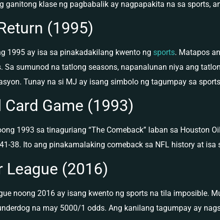
ng ganitong klase ng pagbabalik ay nagpapakita na sa sports, an
Return (1995)
g 1995 ay isa sa pinakadakilang kwento ng
sports
. Matapos a
ls. Sa sumunod na tatlong seasons, napanalunan niya ang tatl
asyon. Tunay na si MJ ay isang simbolo ng tagumpay sa sports
ld Card Game (1993)
ng 1993 sa tinaguriang “The Comeback” laban sa Houston Oiler
41-38. Ito ang pinakamalaking comeback sa NFL history at isa
er League (2016)
gue noong 2016 ay isang kwento ng sports na tila imposible. Mu
g underdog na may 5000/1 odds. Ang kanilang tagumpay ay nagsi