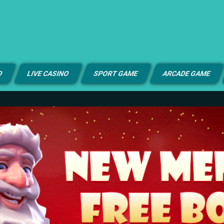
O
LIVE CASINO
SPORT GAME
ARCADE GAME