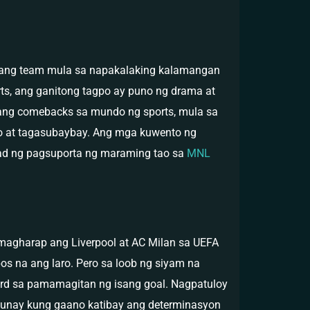
isang team mula sa napakalaking kalamangan
rts, ang ganitong tagpo ay puno ng drama at
kilang comebacks sa mundo ng sports, mula sa
o at tagasubaybay. Ang mga kuwento ng
ulad ng pagsuporta ng maraming tao sa
MNL
magharap ang Liverpool at AC Milan sa UEFA
s na ang laro. Pero sa loob ng siyam na
ard sa pamamagitan ng isang goal. Nagpatuloy
atunay kung gaano katibay ang determinasyon