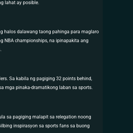
g lahat ay posible.
ng halos dalawang taong pahinga para maglaro
ong NBA championships, na ipinapakita ang
.
s. Sa kabila ng pagiging 32 points behind,
 sa mga pinaka-dramatikong laban sa sports.
la sa pagiging malapit sa relegation noong
lbing inspirasyon sa sports fans sa buong