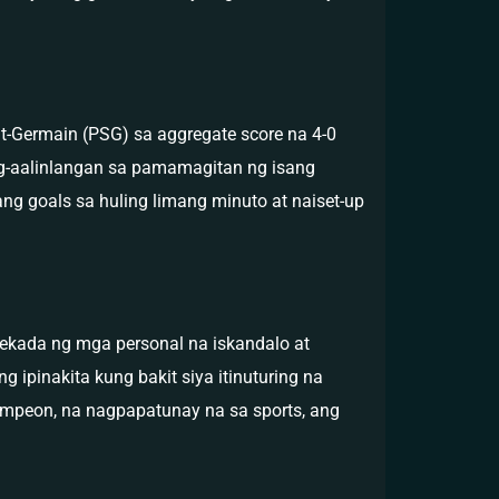
t-Germain (PSG) sa aggregate score na 4-0
pag-aalinlangan sa pamamagitan ng isang
g goals sa huling limang minuto at naiset-up
dekada ng mga personal na iskandalo at
 ipinakita kung bakit siya itinuturing na
 kampeon, na nagpapatunay na sa sports, ang