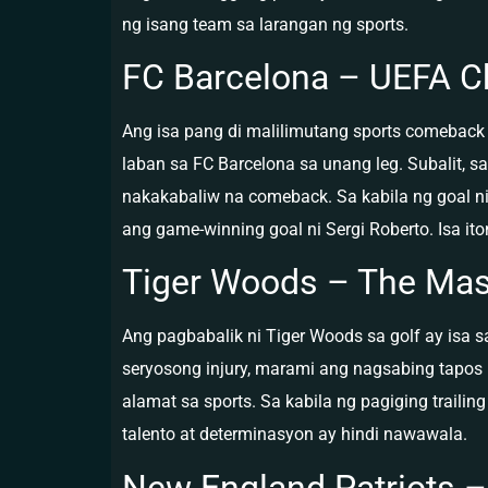
ng isang team sa larangan ng sports.
FC Barcelona – UEFA C
Ang isa pang di malilimutang sports comeback
laban sa FC Barcelona sa unang leg. Subalit, 
nakakabaliw na comeback. Sa kabila ng goal ni
ang game-winning goal ni Sergi Roberto. Isa it
Tiger Woods – The Mas
Ang pagbabalik ni Tiger Woods sa golf ay isa 
seryosong injury, marami ang nagsabing tapos n
alamat sa sports. Sa kabila ng pagiging traili
talento at determinasyon ay hindi nawawala.
New England Patriots –