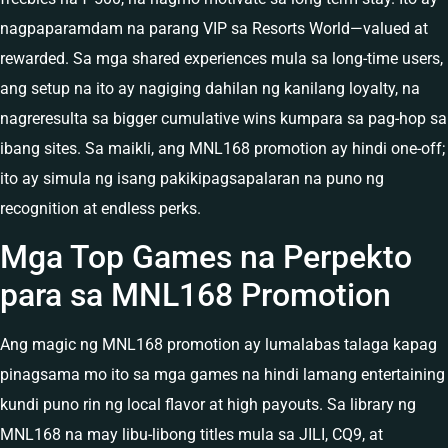
nagpaparamdam na parang VIP sa Resorts World—valued at
rewarded. Sa mga shared experiences mula sa long-time users,
ang setup na ito ay nagiging dahilan ng kanilang loyalty, na
nagreresulta sa bigger cumulative wins kumpara sa pag-hop sa
ibang sites. Sa maikli, ang MNL168 promotion ay hindi one-off;
ito ay simula ng isang pakikipagsapalaran na puno ng
recognition at endless perks.
Mga Top Games na Perpekto
para sa MNL168 Promotion
Ang magic ng MNL168 promotion ay lumalabas talaga kapag
pinagsama mo ito sa mga games na hindi lamang entertaining
kundi puno rin ng local flavor at high payouts. Sa library ng
MNL168 na may libu-libong titles mula sa JILI, CQ9, at