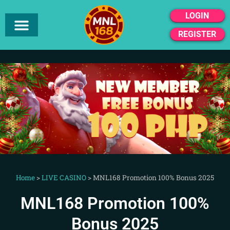
LOGIN
REGISTER
Home
>
LIVE CASINO
>
MNL168 Promotion 100% Bonus 2025
MNL168 Promotion 100%
Bonus 2025