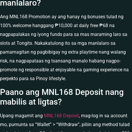
manlalaro?
Ang MNL168 Promotion ay ang hanay ng bonuses tulad ng
100% welcome hanggang ₱10,000 at daily free ₱68 na
nagpapalakas ng iyong funds para sa mas maraming laro sa
slots at Tongits. Nakakatulong ito sa mga manlalaro sa
pamamagitan ng pagbibigay ng extra playtime nang walang
risk, na nagpapataas ng tsansang manalo habang nagpo-
promote ng responsible at enjoyable na gaming experience na
perpekto para sa Pinoy lifestyle.
Paano ang MNL168 Deposit nang
mabilis at ligtas?
Upang magamit ang
MNL168 Deposit
, mag-log in sa account
mo, pumunta sa “Wallet” > “Withdraw”, piliin ang method tulad