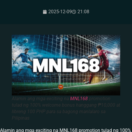
2025-12-09
21:08
Alamin ang mga exciting na
MNL168
promotion
tulad ng 100% welcome bonus hanggang ₱10,000 at
libreng 100 PHP para sa bagong manlalaro sa
Pilipinas
Alamin ang mga exciting na MNL168 promotion tulad ng 100%