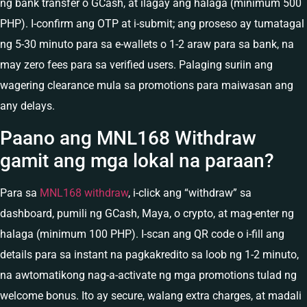
ng bank transfer o GCash, at ilagay ang halaga (minimum 500
PHP). I-confirm ang OTP at i-submit; ang proseso ay tumatagal
ng 5-30 minuto para sa e-wallets o 1-2 araw para sa bank, na
may zero fees para sa verified users. Palaging suriin ang
wagering clearance mula sa promotions para maiwasan ang
any delays.
Paano ang MNL168 Withdraw
gamit ang mga lokal na paraan?
Para sa
MNL168 withdraw
, i-click ang “withdraw” sa
dashboard, pumili ng GCash, Maya, o crypto, at mag-enter ng
halaga (minimum 100 PHP). I-scan ang QR code o i-fill ang
details para sa instant na pagkakredito sa loob ng 1-2 minuto,
na awtomatikong nag-a-activate ng mga promotions tulad ng
welcome bonus. Ito ay secure, walang extra charges, at madali