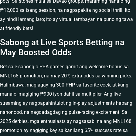
pots. Sa stories mula sa Davao groups, maraming nanalo ng
₱12,000 sa isang session, na nagpapakita ng social thrill. Ito
ay hindi lamang laro; ito ay virtual tambayan na puno ng tawa
at friendly bets!
Sabong at Live Sports Betting na
May Boosted Odds
Bet sa e-sabong o PBA games gamit ang welcome bonus sa
MNL168 promotion, na may 20% extra odds sa winning picks.
Halimbawa, maglagay ng 300 PHP sa favorite cock, at kung
manalo, magiging ₱900 iyon dahil sa multiplier. Ang live
streaming ay nagpapahintulot ng in-play adjustments habang
nanonood, na nagdadagdag ng pulse-racing excitement. Sa
2025 derbies, mga enthusiasts ay nagsasabi na ang MNL168
promotion ay nagiging key sa kanilang 65% success rate sa