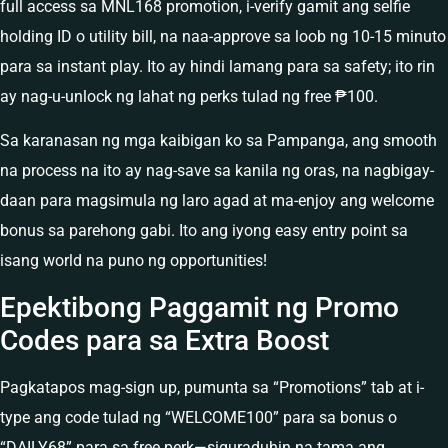
full access sa MNL168 promotion, i-verify gamit ang selfie
holding ID o utility bill, na naa-approve sa loob ng 10-15 minuto
para sa instant play. Ito ay hindi lamang para sa safety; ito rin
ay nag-u-unlock ng lahat ng perks tulad ng free ₱100.
Sa karanasan ng mga kaibigan ko sa Pampanga, ang smooth
na process na ito ay nag-save sa kanila ng oras, na nagbigay-
daan para magsimula ng laro agad at ma-enjoy ang welcome
bonus sa parehong gabi. Ito ang iyong easy entry point sa
isang world na puno ng opportunities!
Epektibong Paggamit ng Promo
Codes para sa Extra Boost
Pagkatapos mag-sign up, pumunta sa “Promotions” tab at i-
type ang code tulad ng “WELCOME100” para sa bonus o
“DAILY68” para sa free perk—siguraduhin na tama ang