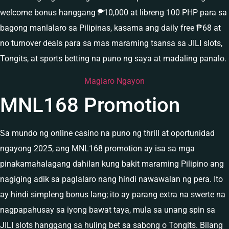
welcome bonus hanggang ₱10,000 at libreng 100 PHP para sa
bagong manlalaro sa Pilipinas, kasama ang daily free ₱68 at
no turnover deals para sa mas maraming tsansa sa JILI slots,
Tongits, at sports betting na puno ng saya at madaling panalo.
Maglaro Ngayon
MNL168 Promotion
Sa mundo ng online casino na puno ng thrill at oportunidad
ngayong 2025, ang MNL168 promotion ay isa sa mga
pinakamahalagang dahilan kung bakit maraming Pilipino ang
nagiging adik sa paglalaro nang hindi nawawalan ng pera. Ito
ay hindi simpleng bonus lang; ito ay parang extra na swerte na
nagpapahusay sa iyong bawat taya, mula sa unang spin sa
JILI slots hanggang sa huling bet sa sabong o Tongits. Bilang