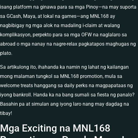
isang platform na ginawa para sa mga Pinoy—na may suporta
sa GCash, Maya, at lokal na games—ang MNL168 ay
nagbibigay ng mga alok na madaling i-claim at walang
komplikasyon, perpekto para sa mga OFW na naglalaro sa
abroad o mga nanay na nagre-relax pagkatapos maghugas ng
plato.
Sa artikulong ito, ihahanda ka namin ng lahat ng kailangan
mong malaman tungkol sa MNL168 promotion, mula sa
welcome treats hanggang sa daily perks na magpapataas ng
iyong bankroll. Handa ka na bang sumali sa fiesta ng panalo?
Basahin pa at simulan ang iyong laro nang may dagdag na
tibay!
Mga Exciting na MNL168