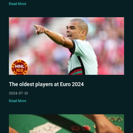
Read More
The oldest players at Euro 2024
2024-07-10
Read More