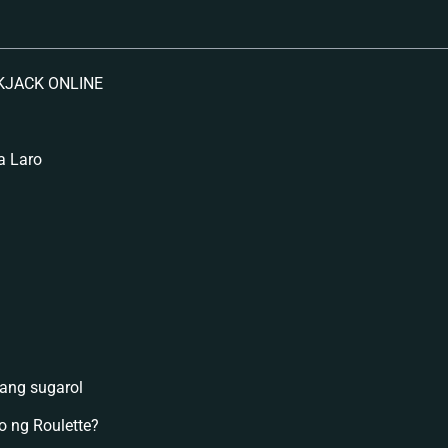
KJACK ONLINE
a Laro
ang sugarol
o ng Roulette?