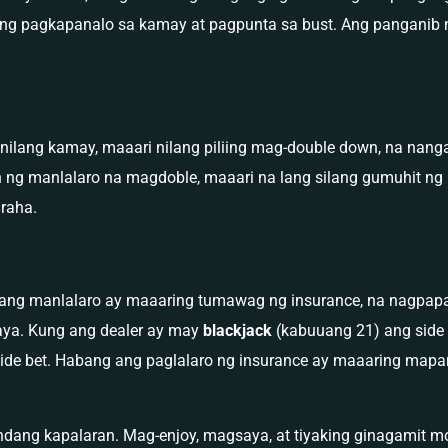
ng pagkapanalo sa kamay at pagpunta sa bust. Ang panganib 
anilang kamay, maaari nilang piliing mag-double down, na na
in ng manlalaro na magdoble, maaari na lang silang gumuhit n
raha.
, ang manlalaro ay maaaring tumawag ng insurance, na nagpapa
taya. Kung ang dealer ay may
blackjack
(kabuuang 21) ang side 
side bet. Habang ang paglalaro ng insurance ay maaaring map
dang kapalaran. Mag-enjoy, magsaya, at tiyaking ginagamit mo