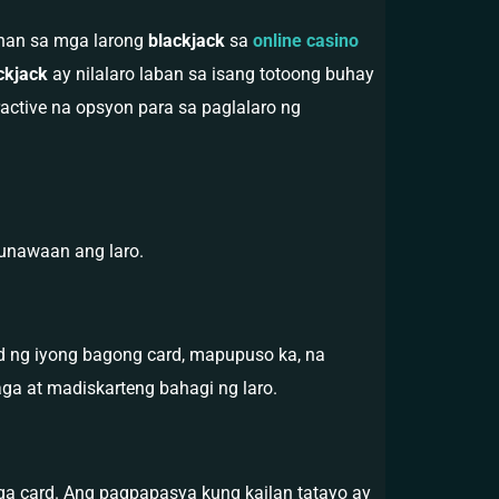
han sa mga larong
blackjack
sa
online casino
ckjack
ay nilalaro laban sa isang totoong buhay
active na opsyon para sa paglalaro ng
unawaan ang laro.
rd ng iyong bagong card, mapupuso ka, na
ga at madiskarteng bahagi ng laro.
a card. Ang pagpapasya kung kailan tatayo ay