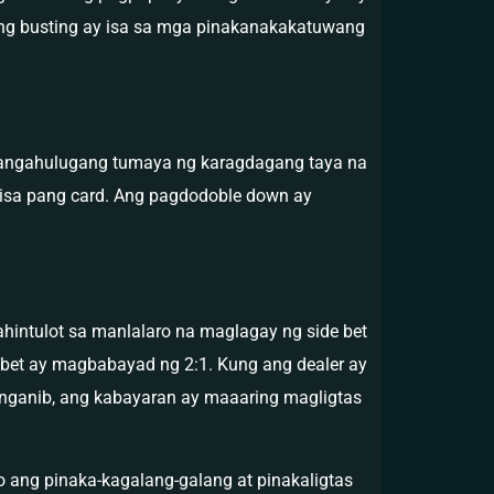
ng busting ay isa sa mga pinakanakakatuwang
ngangahulugang tumaya ng karagdagang taya na
g isa pang card. Ang pagdodoble down ay
hintulot sa manlalaro na maglagay ng side bet
bet ay magbabayad ng 2:1. Kung ang dealer ay
anganib, ang kabayaran ay maaaring magligtas
 ang pinaka-kagalang-galang at pinakaligtas