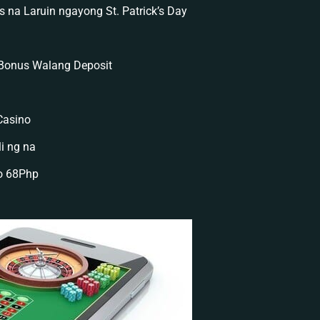
na Laruin ngayong St. Patrick’s Day
 Bonus Walang Deposit
Casino
i ng na
o 68Php