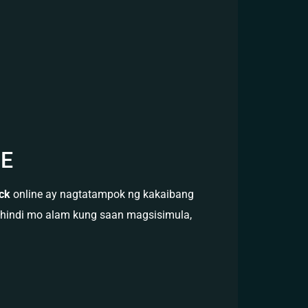
NE
ck
online ay nagtatampok ng kakaibang
t hindi mo alam kung saan magsisimula,