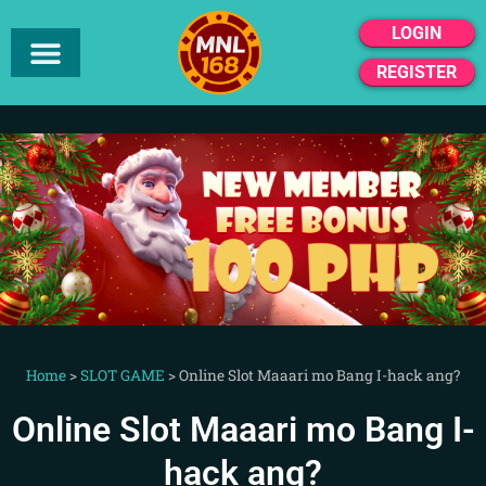
LOGIN
REGISTER
Home
>
SLOT GAME
>
Online Slot Maaari mo Bang I-hack ang?
Online Slot Maaari mo Bang I-
hack ang?