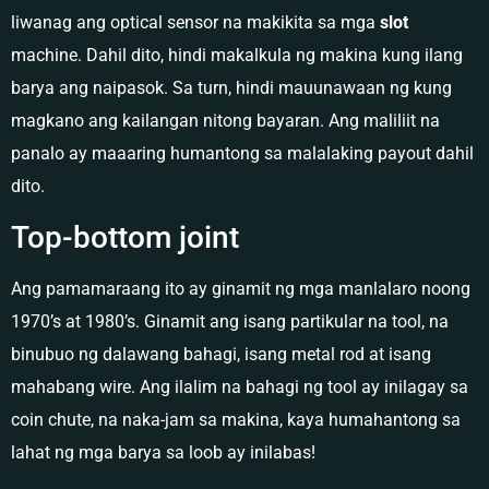
liwanag ang optical sensor na makikita sa mga
slot
machine. Dahil dito, hindi makalkula ng makina kung ilang
barya ang naipasok. Sa turn, hindi mauunawaan ng kung
magkano ang kailangan nitong bayaran. Ang maliliit na
panalo ay maaaring humantong sa malalaking payout dahil
dito.
Top-bottom joint
Ang pamamaraang ito ay ginamit ng mga manlalaro noong
1970’s at 1980’s. Ginamit ang isang partikular na tool, na
binubuo ng dalawang bahagi, isang metal rod at isang
mahabang wire. Ang ilalim na bahagi ng tool ay inilagay sa
coin chute, na naka-jam sa makina, kaya humahantong sa
lahat ng mga barya sa loob ay inilabas!