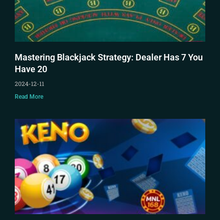
Mastering Blackjack Strategy: Dealer Has 7 You
Have 20
2024-12-11
Read More