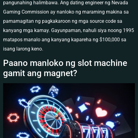
pangunahing halimbawa. Ang dating engineer ng Nevada
Gaming Commission ay nanloko ng maraming makina sa
pamamagitan ng pagkakaroon ng mga source code sa
kanyang mga kamay. Gayunpaman, nahuli siya noong 1995
matapos manalo ang kanyang kapareha ng $100,000 sa
isang larong keno.
Paano manloko ng slot machine
gamit ang magnet?