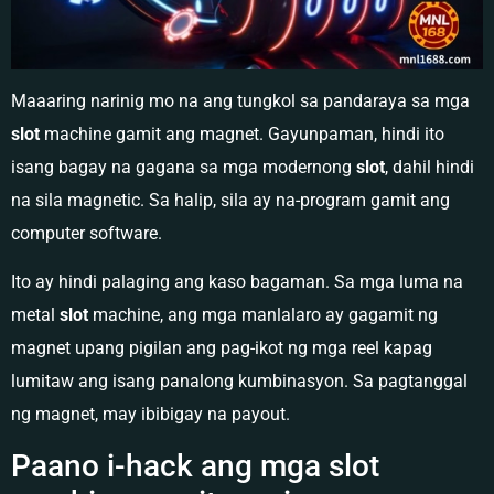
Maaaring narinig mo na ang tungkol sa pandaraya sa mga
slot
machine gamit ang magnet. Gayunpaman, hindi ito
isang bagay na gagana sa mga modernong
slot
, dahil hindi
na sila magnetic. Sa halip, sila ay na-program gamit ang
computer software.
Ito ay hindi palaging ang kaso bagaman. Sa mga luma na
metal
slot
machine, ang mga manlalaro ay gagamit ng
magnet upang pigilan ang pag-ikot ng mga reel kapag
lumitaw ang isang panalong kumbinasyon. Sa pagtanggal
ng magnet, may ibibigay na payout.
Paano i-hack ang mga slot