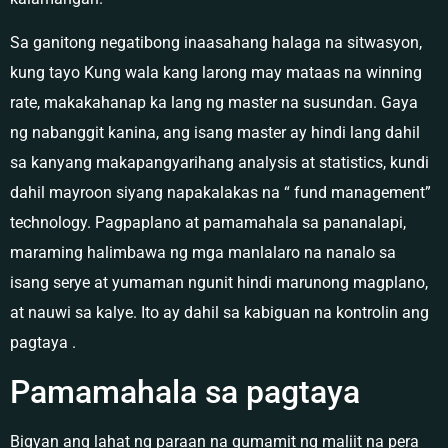
Sa ganitong negatibong inaasahang halaga na sitwasyon,
kung tayo Kung wala kang larong may mataas na winning
rate, makakahanap ka lang ng master na susundan. Gaya
ng nabanggit kanina, ang isang master ay hindi lang dahil
sa kanyang makapangyarihang analysis at statistics, kundi
dahil mayroon siyang napakalakas na “ fund management”
technology. Pagpaplano at pamamahala sa pananalapi,
maraming halimbawa ng mga manlalaro na nanalo sa
isang serye at yumaman ngunit hindi marunong magplano,
at nauwi sa kalye. Ito ay dahil sa kabiguan na kontrolin ang
pagtaya .
Pamamahala sa pagtaya
Bigyan ang lahat ng paraan na gumamit ng maliit na pera