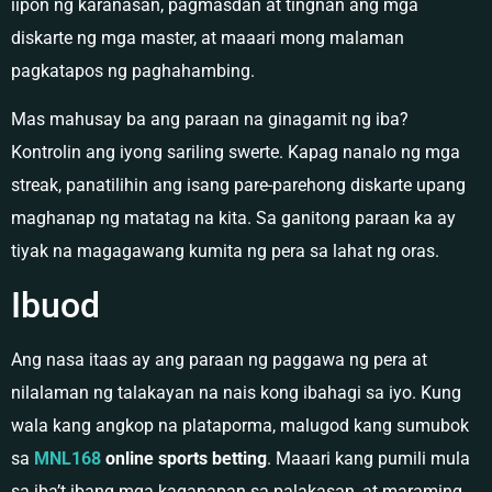
iipon ng karanasan, pagmasdan at tingnan ang mga
diskarte ng mga master, at maaari mong malaman
pagkatapos ng paghahambing.
Mas mahusay ba ang paraan na ginagamit ng iba?
Kontrolin ang iyong sariling swerte. Kapag nanalo ng mga
streak, panatilihin ang isang pare-parehong diskarte upang
maghanap ng matatag na kita. Sa ganitong paraan ka ay
tiyak na magagawang kumita ng pera sa lahat ng oras.
Ibuod
Ang nasa itaas ay ang paraan ng paggawa ng pera at
nilalaman ng talakayan na nais kong ibahagi sa iyo. Kung
wala kang angkop na plataporma, malugod kang sumubok
sa
MNL168
online sports betting
. Maaari kang pumili mula
sa iba’t ibang mga kaganapan sa palakasan, at maraming