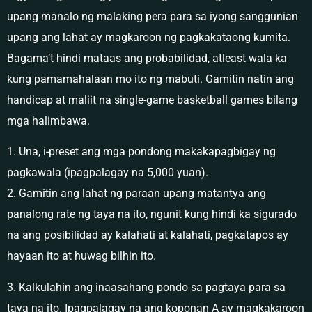
upang manalo ng malaking pera para sa iyong sanggunian
upang ang lahat ay magkaroon ng pagkakataong kumita.
Bagama’t hindi mataas ang probabilidad, atleast wala ka
kung pamamahalaan mo ito ng mabuti. Gamitin natin ang
handicap at maliit na single-game basketball games bilang
mga halimbawa.
1. Una, i-preset ang mga pondong makakapagbigay ng
pagkawala (ipagpalagay na 5,000 yuan).
2. Gamitin ang lahat ng paraan upang matantya ang
panalong rate ng taya na ito, ngunit kung hindi ka sigurado
na ang posibilidad ay kalahati at kalahati, pagkatapos ay
hayaan ito at huwag bilhin ito.
3. Kalkulahin ang inaasahang pondo sa pagtaya para sa
taya na ito. Ipagpalagay na ang koponan A ay magkakaroon