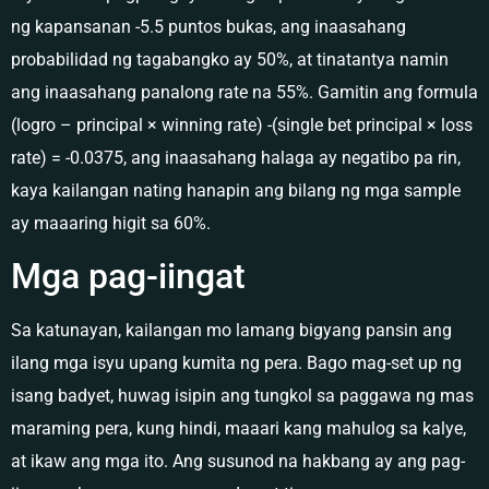
ng kapansanan -5.5 puntos bukas, ang inaasahang
probabilidad ng tagabangko ay 50%, at tinatantya namin
ang inaasahang panalong rate na 55%. Gamitin ang formula
(logro – principal × winning rate) -(single bet principal × loss
rate) = -0.0375, ang inaasahang halaga ay negatibo pa rin,
kaya kailangan nating hanapin ang bilang ng mga sample
ay maaaring higit sa 60%.
Mga pag-iingat
Sa katunayan, kailangan mo lamang bigyang pansin ang
ilang mga isyu upang kumita ng pera. Bago mag-set up ng
isang badyet, huwag isipin ang tungkol sa paggawa ng mas
maraming pera, kung hindi, maaari kang mahulog sa kalye,
at ikaw ang mga ito. Ang susunod na hakbang ay ang pag-