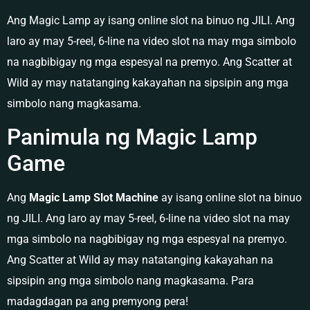
Ang Magic Lamp ay isang online slot na binuo ng JILI. Ang
laro ay may 5-reel, 6-line na video slot na may mga simbolo
na nagbibigay ng mga espesyal na premyo. Ang Scatter at
Wild ay may natatanging kakayahan na sipsipin ang mga
simbolo nang magkasama.
Panimula ng Magic Lamp
Game
Ang
Magic Lamp Slot Machine
ay isang online slot na binuo
ng JILI. Ang laro ay may 5-reel, 6-line na video slot na may
mga simbolo na nagbibigay ng mga espesyal na premyo.
Ang Scatter at Wild ay may natatanging kakayahan na
sipsipin ang mga simbolo nang magkasama. Para
madagdagan pa ang premyong pera!