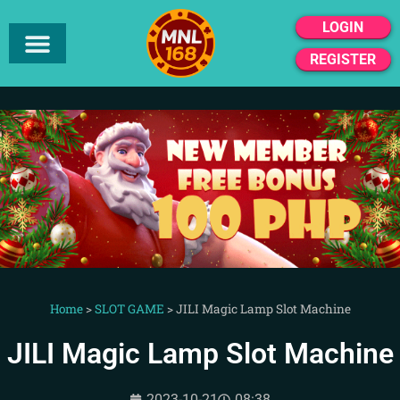
LOGIN
REGISTER
Home
>
SLOT GAME
>
JILI Magic Lamp Slot Machine
JILI Magic Lamp Slot Machine
2023-10-21
08:38