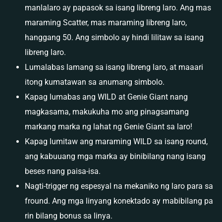
manlalaro ay papasok sa isang libreng laro. Ang mas
maraming Scatter, mas maraming libreng laro,
hanggang 50. Ang simbolo ay hindi lilitaw sa isang
libreng laro.
Lumalabas lamang sa isang libreng laro, at maaari
itong kumatawan sa anumang simbolo.
Kapag lumabas ang WILD at Genie Giant nang
magkasama, makukuha mo ang pinagsamang
markang marka ng lahat ng Genie Giant sa laro!
Kapag lumitaw ang maraming WILD sa isang round,
ang kabuuang mga marka ay binibilang nang isang
beses nang paisa-isa.
Nagti-trigger ng espesyal na mekaniko ng laro para sa
fround. Ang mga linyang konektado ay mabibilang pa
rin bilang bonus sa linya.