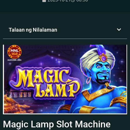
Talaan ng Nilalaman
Magic Lamp Slot Machine