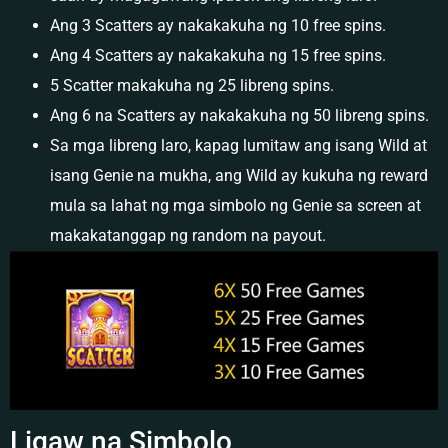
Ang 3 Scatters ay nakakakuha ng 10 free spins.
Ang 4 Scatters ay nakakakuha ng 15 free spins.
5 Scatter makakuha ng 25 libreng spins.
Ang 6 na Scatters ay nakakakuha ng 50 libreng spins.
Sa mga libreng laro, kapag lumitaw ang isang Wild at
isang Genie na mukha, ang Wild ay kukuha ng reward
mula sa lahat ng mga simbolo ng Genie sa screen at
makakatanggap ng random na payout.
Ligaw na Simbolo