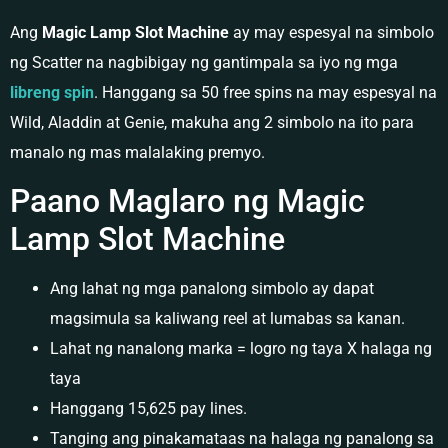
Ang
Magic Lamp Slot Machine
ay may espesyal na simbolo
ng Scatter na nagbibigay ng gantimpala sa iyo ng mga
libreng spin
. Hanggang sa 50 free spins na may espesyal na
Wild, Aladdin at Genie, makuha ang 2 simbolo na ito para
manalo ng mas malalaking premyo.
Paano Maglaro ng Magic
Lamp Slot Machine
Ang lahat ng mga panalong simbolo ay dapat
magsimula sa kaliwang reel at lumabas sa kanan.
Lahat ng nanalong marka = logro ng taya X halaga ng
taya
Hanggang 15,625 pay lines.
Tanging ang pinakamataas na halaga ng panalong sa