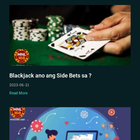
Blackjack ano ang Side Bets sa ?
2023-06-21
Read More