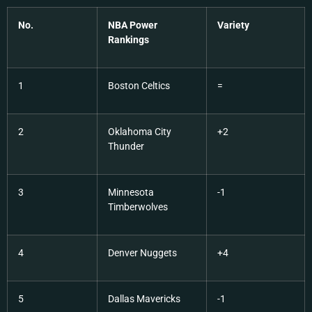
No.
NBA Power
Variety
Rankings
1
Boston Celtics
=
2
Oklahoma City
+2
Thunder
3
Minnesota
-1
Timberwolves
4
Denver Nuggets
+4
5
Dallas Mavericks
-1