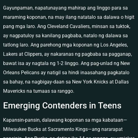
Gayunpaman, napatunayang mahirap ang linggo para sa
maraming koponan, na may ilang natatalo sa dalawa o higit
pang mga laro. Ang Cleveland Cavaliers, minsan sa tuktok,
ay nagpatuloy sa kanilang pagbaba, natalo ng dalawa sa
tatlong laro. Ang parehong mga koponan ng Los Angeles,
Lakers at Clippers, ay nakaranas ng pagbaba sa pagganap,
bawat isa ay nagtala ng 1-2 linggo. Ang pag-unlad ng New
Orleans Pelicans ay natigil sa hindi inaasahang pagkatalo
sa bahay, na nagbigay-daan sa New York Knicks at Dallas
Mavericks na tumaas sa ranggo.
Emerging Contenders in Teens
Kapansin-pansin, dalawang koponan sa mga kabataan—
Milwaukee Bucks at Sacramento Kings—ang nararapat