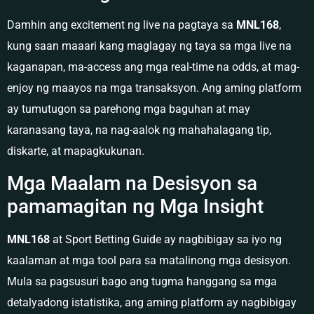
Damhin ang excitement ng live na pagtaya sa
MNL168
,
kung saan maaari kang maglagay ng taya sa mga live na
kaganapan, ma-access ang mga real-time na odds, at mag-
enjoy ng maayos na mga transaksyon. Ang aming platform
ay tumutugon sa parehong mga baguhan at may
karanasang taya, na nag-aalok ng mahahalagang tip,
diskarte, at mapagkukunan.
Mga Maalam na Desisyon sa
pamamagitan ng Mga Insight
MNL168
at Sport Betting Guide ay nagbibigay sa iyo ng
kaalaman at mga tool para sa matalinong mga desisyon.
Mula sa pagsusuri bago ang tugma hanggang sa mga
detalyadong istatistika, ang aming platform ay nagbibigay