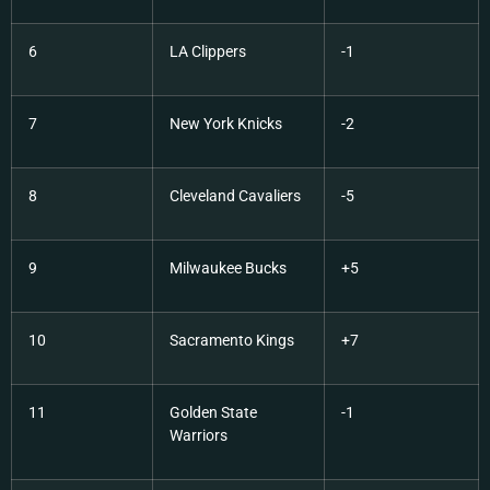
6
LA Clippers
-1
7
New York Knicks
-2
8
Cleveland Cavaliers
-5
9
Milwaukee Bucks
+5
10
Sacramento Kings
+7
11
Golden State
-1
Warriors