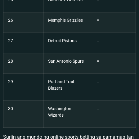
26
Memphis Grizzlies
=
27
Detroit Pistons
=
28
San Antonio Spurs
=
29
Portland Trail
=
Blazers
30
Washington
=
Wizards
Suriin ang mundo ng online sports betting sa pamamagitan