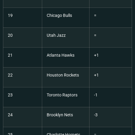
19
Chicago Bulls
=
20
Utah Jazz
=
21
Atlanta Hawks
+1
22
Houston Rockets
+1
23
Toronto Raptors
-1
24
Brooklyn Nets
-3
25
Charlotte Hornets
=