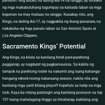
pansinin. Ang Bucks, na dating ika-14 na ranggo, ay umiskor
ng mga makabuluhang tagumpay sa kalsada laban sa mga
koponan na may mataas na ranggo. Kasabay nito, ang
Kings, na dating ika-17, ay nagpakita ng ibang pananaw, na
nakakuha ng mga panalo laban sa San Antonio Spurs at
Los Angeles Clippers.
Sacramento Kings’ Potential
Ang Kings, na kilala sa kanilang hindi pare-parehong
pagganap, ay nagdulot ng pagkamausisa. Sa kabila ng
tampok na parehong roster na nakamit ang isang kahanga-
hangang rekord noong nakaraang season, nakita nila ang
kanilang mga sarili bilang playoff hopefuls sa halip na mga
lock. Kaya ba nilang patatagin ang kanilang posisyon sa top
10? Isang mahalagang linggo sa hinaharap, kabilang ang