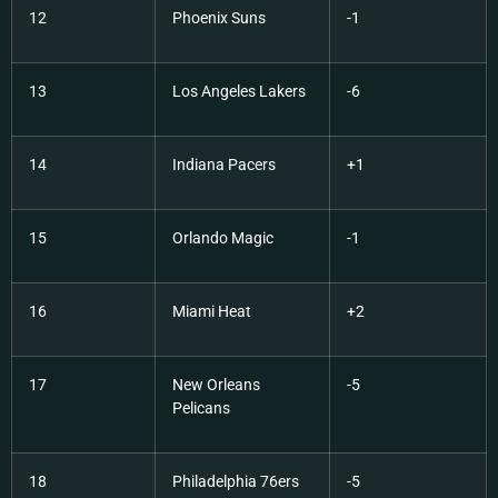
12
Phoenix Suns
-1
13
Los Angeles Lakers
-6
14
Indiana Pacers
+1
15
Orlando Magic
-1
16
Miami Heat
+2
17
New Orleans
-5
Pelicans
18
Philadelphia 76ers
-5