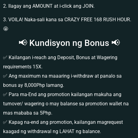
2. Ilagay ang AMOUNT at i-click ang JOIN.
3. VOILA! Naka-sali kana sa CRAZY FREE 168 RUSH HOUR.
🤩
📢 Kundisyon ng Bonus 📢
✅ Kailangan i-reach ang Deposit, Bonus at Wagering
requirements 15X.
✅ Ang maximum na maaaring i-withdraw at panalo sa
bonus ay 8,000Php lamang.
✅ Para ma-End ang promotion kailangan makuha ang
turnover/ wagering o may balanse sa promotion wallet na
mas mababa sa 5Php.
✅ Kapag na-end ang promotion, kailangan magrequest
kaagad ng withdrawal ng LAHAT ng balance.