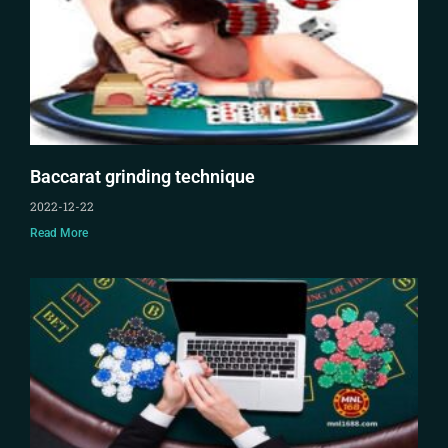
Baccarat grinding technique
2022-12-22
Read More