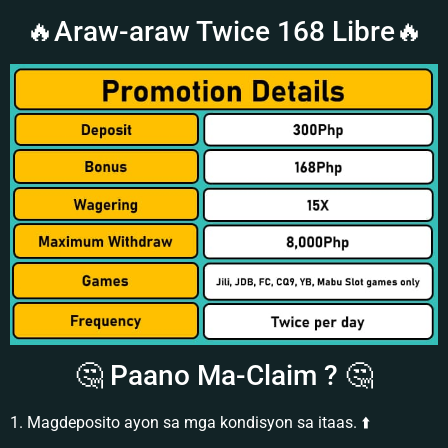
🔥Araw-araw Twice 168 Libre🔥
🤔 Paano Ma-Claim ? 🤔
1. Magdeposito ayon sa mga kondisyon sa itaas. ⬆️