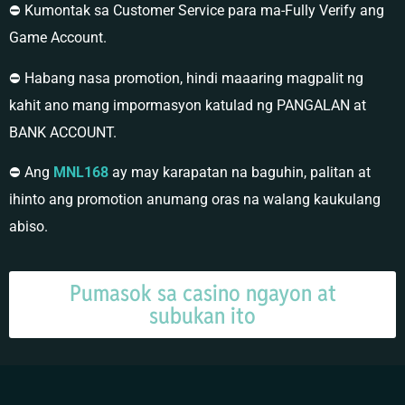
⛔️ Kumontak sa Customer Service para ma-Fully Verify ang
Game Account.
⛔️ Habang nasa promotion, hindi maaaring magpalit ng
kahit ano mang impormasyon katulad ng PANGALAN at
BANK ACCOUNT.
⛔️ Ang
MNL168
ay may karapatan na baguhin, palitan at
ihinto ang promotion anumang oras na walang kaukulang
abiso.
Pumasok sa casino ngayon at
subukan ito