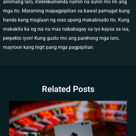
alinmang laro, inirerekumenda namin na suriin mo rin ang
mga ito. Maraming mapagpipilian sa bawat pamagat kung
handa kang maglaan ng oras upang makabisado ito. Kung
makakita ka ng isa na mas nababagay sa iyo kaysa sa isa,
perpekto iyon! Kung gusto mo ang parehong mga laro,
mayroon kang higit pang mga pagpipilian.
Related Posts