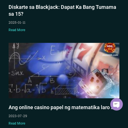
Diskarte sa Blackjack: Dapat Ka Bang Tumama
sa 15?
2025-01-11
Read More
Ang online casino papel ng matematika laro sa?
2023-07-29
Read More