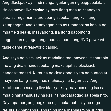
Ang Blackjack ay hindi nangangailangan ng pagpapakilala.
Halos bawat
live casino
ay may ilang mga talahanayan
para sa mga manlalaro upang subukan ang kanilang
katapangan. Ang katanyagan nito ay umaabot sa kabila ng
mga field dealer, masyadong. Isa itong paboritong
pagpipilian ng tagahanga para sa parehong RNG-powered
table game at real-world casino.
Ang saya ng blackjack ay madaling maunawaan. Haharapin
mo ang dealer, sinusubukang makalapit sa blackjack
hangga’t maaari. Kumuha ng eksaktong siyam na puntos at
mayroon kang isang mas mahusay na tagumpay. Ang
katotohanan na ang live blackjack ay mayroon ding isa sa
mga pinakamahusay na RTP na nagdaragdag sa apela nito.
Gayunpaman, ang pagkuha ng pinakamahusay na mga
resulta ay nangangailangan ng mga manlalaro na sundin