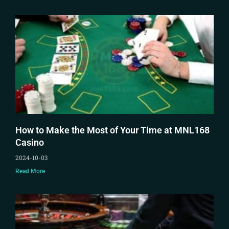
How to Make the Most of Your Time at MNL168
Casino
2024-10-03
Read More