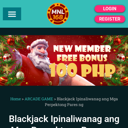
LOGIN
REGISTER
Home
>
ARCADE GAME
>
Blackjack Ipinaliwanag ang Mga
Perpektong Pares ng
Blackjack Ipinaliwanag ang