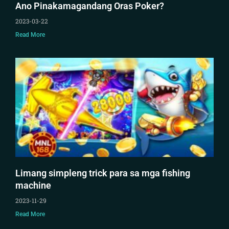
Ano Pinakamagandang Oras Poker?
2023-03-22
Read More
Limang simpleng trick para sa mga fishing
machine
2023-11-29
Read More