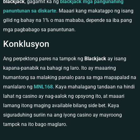
blackjack
, gagamit ka ng
blackjack mga pangunahing
panuntunan sa diskarte
. Maaari kang makatagpo ng isang
gilid ng bahay na 1% o mas mababa, depende sa iba pang
mga pagbabago sa panuntunan.
Konklusyon
Ang perpektong pares na tampok ng
Blackjack
ay isang
kapana-panabik na bahagi ng laro. Ito ay maaaring
humantong sa malaking panalo para sa mga mapapalad na
manlalaro ng
MNL168
. Kaya mahalagang tandaan na hindi
lahat ng casino ay nag-aalok ng opsyong ito, at maaari
lamang itong maging available bilang side bet. Kaya
siguraduhing suriin na ang iyong casino ay mayroong
tampok na ito bago maglaro.