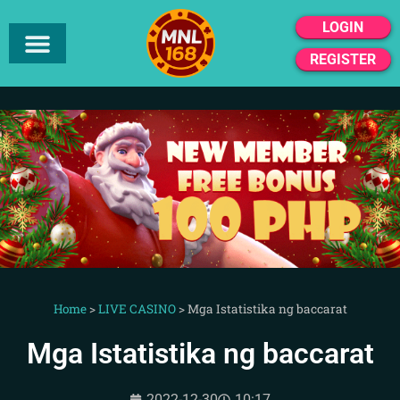
LOGIN
REGISTER
Home
>
LIVE CASINO
>
Mga Istatistika ng baccarat
Mga Istatistika ng baccarat
2022-12-30
10:17