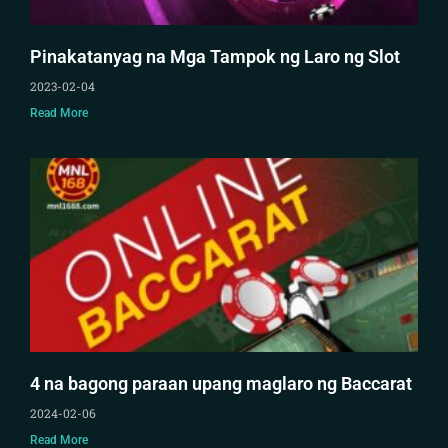
Pinakatanyag na Mga Tampok ng Laro ng Slot
2023-02-04
Read More
4 na bagong paraan upang maglaro ng Baccarat
2024-02-06
Read More