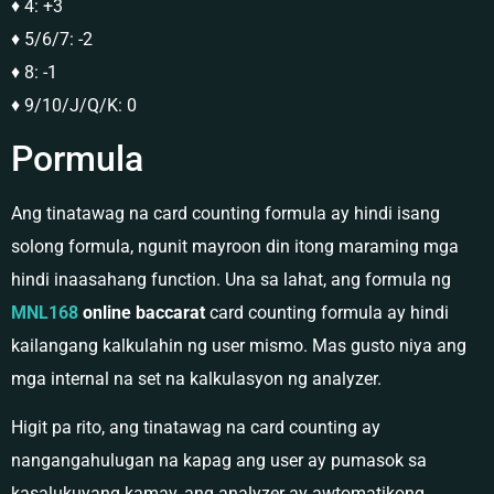
♦️ 4: +3
♦️ 5/6/7: -2
♦️ 8: -1
♦️ 9/10/J/Q/K: 0
Pormula
Ang tinatawag na card counting formula ay hindi isang
solong formula, ngunit mayroon din itong maraming mga
hindi inaasahang function. Una sa lahat, ang formula ng
MNL168
online baccarat
card counting formula ay hindi
kailangang kalkulahin ng user mismo. Mas gusto niya ang
mga internal na set na kalkulasyon ng analyzer.
Higit pa rito, ang tinatawag na card counting ay
nangangahulugan na kapag ang user ay pumasok sa
kasalukuyang kamay, ang analyzer ay awtomatikong