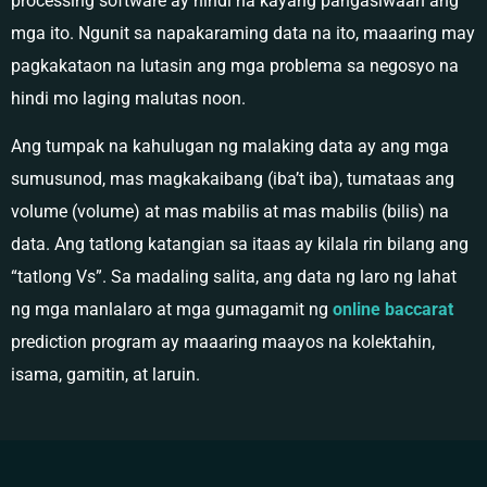
processing software ay hindi na kayang pangasiwaan ang
mga ito. Ngunit sa napakaraming data na ito, maaaring may
pagkakataon na lutasin ang mga problema sa negosyo na
hindi mo laging malutas noon.
Ang tumpak na kahulugan ng malaking data ay ang mga
sumusunod, mas magkakaibang (iba’t iba), tumataas ang
volume (volume) at mas mabilis at mas mabilis (bilis) na
data. Ang tatlong katangian sa itaas ay kilala rin bilang ang
“tatlong Vs”. Sa madaling salita, ang data ng laro ng lahat
ng mga manlalaro at mga gumagamit ng
online baccarat
prediction program ay maaaring maayos na kolektahin,
isama, gamitin, at laruin.