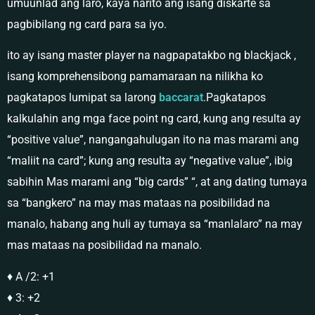
umuunlad ang laro, kaya narito ang isang diskarte sa
pagbibilang ng card para sa iyo.
ito ay isang master player na nagpapatakbo ng blackjack ,
isang komprehensibong pamamaraan na nilikha ko
pagkatapos lumipat sa larong
baccarat
.Pagkatapos
kalkulahin ang mga face point ng card, kung ang resulta ay
“positive value”, nangangahulugan ito na mas marami ang
“maliit na card”; kung ang resulta ay “negative value”, ibig
sabihin Mas marami ang “big cards” “, at ang dating tumaya
sa “bangkero” na may mas mataas na posibilidad na
manalo, habang ang huli ay tumaya sa “manlalaro” na may
mas mataas na posibilidad na manalo.
♦️ A /2: +1
♦️ 3: +2