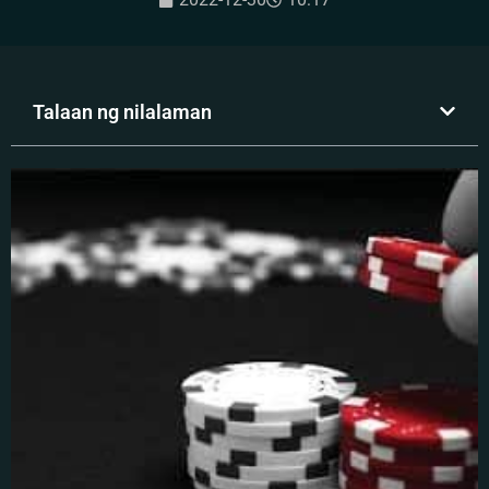
Talaan ng nilalaman