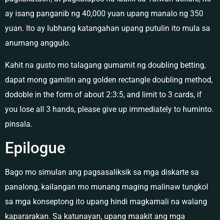
ay isang panganib ng 40,000 yuan upang manalo ng 350
yuan. Ito ay lubhang katangahan upang putulin ito mula sa
anumang anggulo.
Kahit na gusto mo talagang gumamit ng doubling betting,
dapat mong gamitin ang golden rectangle doubling method,
dodoble in the form of about 2:3:5, and limit to 3 cards, if
you lose all 3 hands, please give up immediately to huminto.
pinsala.
Epilogue
Bago mo simulan ang pagsasaliksik sa mga diskarte sa
panalong, kailangan mo munang maging malinaw tungkol
sa mga konseptong ito upang hindi magkamali na walang
kapararakan. Sa katunayan, upang maakit ang mga