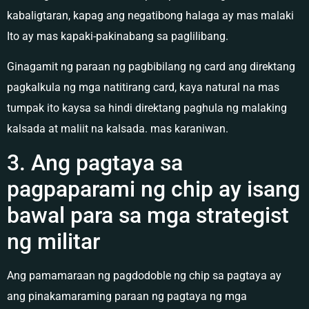
kabaligtaran, kapag ang negatibong halaga ay mas malaki
Ito ay mas kapaki-pakinabang sa paglilibang.
Ginagamit ng paraan ng pagbibilang ng card ang direktang
pagkalkula ng mga natitirang card, kaya natural na mas
tumpak ito kaysa sa hindi direktang paghula ng malaking
kalsada at maliit na kalsada. mas karaniwan.
3. Ang pagtaya sa
pagpaparami ng chip ay isang
bawal para sa mga strategist
ng militar
Ang pamamaraan ng pagdodoble ng chip sa pagtaya ay
ang pinakamaraming paraan ng pagtaya ng mga