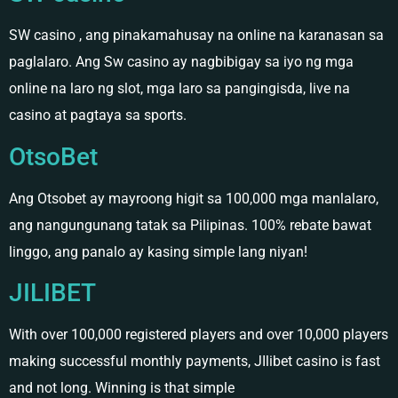
SW casino , ang pinakamahusay na online na karanasan sa
paglalaro. Ang Sw casino ay nagbibigay sa iyo ng mga
online na laro ng slot, mga laro sa pangingisda, live na
casino at pagtaya sa sports.
OtsoBet
Ang Otsobet ay mayroong higit sa 100,000 mga manlalaro,
ang nangungunang tatak sa Pilipinas. 100% rebate bawat
linggo, ang panalo ay kasing simple lang niyan!
JILIBET
With over 100,000 registered players and over 10,000 players
making successful monthly payments, JIlibet casino is fast
and not long. Winning is that simple