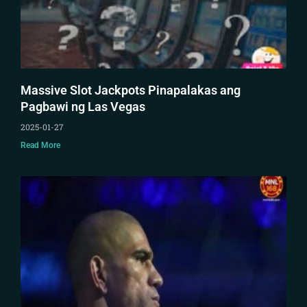
Massive Slot Jackpots Pinapalakas ang
Pagbawi ng Las Vegas
2025-01-27
Read More