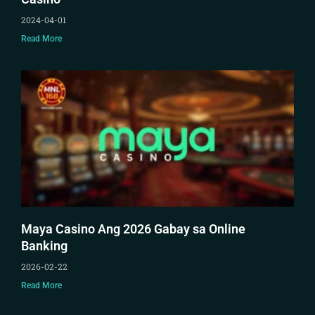
2024-04-01
Read More
Maya Casino Ang 2026 Gabay sa Online
Banking
2026-02-22
Read More