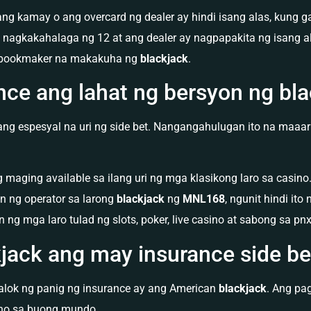
g kamay o ang overcard ng dealer ay hindi isang alas, kung g
nagkakahalaga ng 12 at ang dealer ay nagpapakita ng isang ala
g bookmaker na makakuha ng
blackjack
.
nce ang lahat ng bersyon ng bl
ng espesyal na uri ng side bet. Nangangahulugan ito na maaari
maging available sa ilang uri ng mga klasikong laro sa casi
 ng operator sa larong
blackjack
ng
MNL168
, ngunit hindi it
g mga laro tulad ng slots, poker, live casino at sabong sa pnx
jack ang may insurance side be
alok ng panig ng insurance ay ang American
blackjack
. Ang pa
ino sa buong mundo.