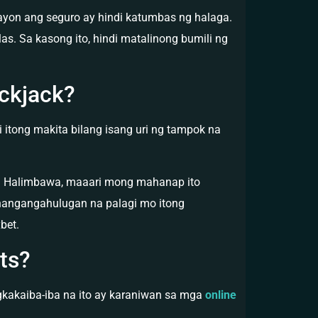
ayon ang seguro ay hindi katumbas ng halaga.
s. Sa kasong ito, hindi matalinong bumili ng
ackjack?
 itong makita bilang isang uri ng tampok na
no. Halimbawa, maaari mong mahanap ito
o nangangahulugan na palagi mo itong
bet.
ts?
gkakaiba-iba na ito ay karaniwan sa mga
online