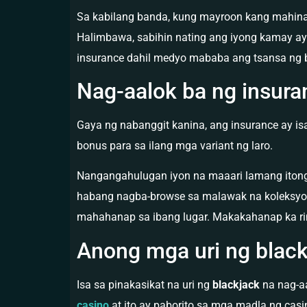
Sa kabilang banda, kung mayroon kang mahinan
Halimbawa, sabihin nating ang iyong kamay ay 
insurance dahil medyo mababa ang tsansa n
Nag-aalok ba ng insura
Gaya ng nabanggit kanina, ang insurance ay isa
bonus para sa ilang mga variant ng laro.
Nangangahulugan iyon na maaari lamang itong 
habang nagba-browse sa malawak na koleksyon
mahahanap sa ibang lugar. Makakahanap ka rin n
Anong mga uri ng black
Isa sa pinakasikat na uri ng
blackjack
na nag-a
casino
at ito ay paborito sa mga madla ng cas