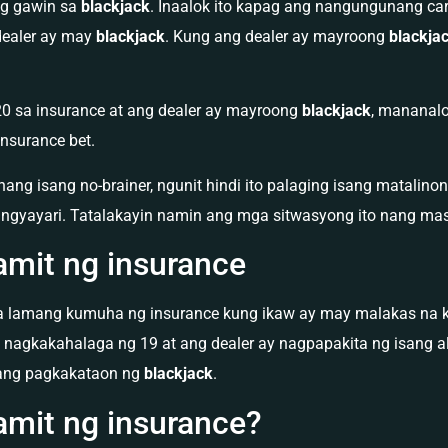
ng gawin sa
blackjack
. Inaalok ito kapag ang nangungunang ca
dealer ay may
blackjack
. Kung ang dealer ay mayroong
blackja
0 sa insurance at ang dealer ay mayroong
blackjack
, mananalo
insurance bet.
ng isang no-brainer, ngunit hindi ito palaging isang matalin
angyayari. Tatalakayin namin ang mga sitwasyong ito nang mas
mit ng insurance
a lamang kumuha ng insurance kung ikaw ay may malakas na kam
 nagkakahalaga ng 19 at ang dealer ay nagpapakita ng isang a
dang pagkakataon ng
blackjack
.
amit ng insurance?