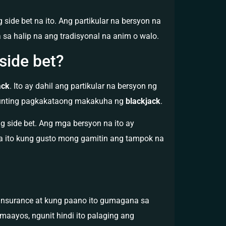
side bet na ito. Ang partikular na bersyon na
a halip na ang tradisyonal na anim o walo.
side bet?
ack
. Ito ay dahil ang partikular na bersyon ng
aunting pagkakataong makakuha ng
blackjack
.
ng side bet. Ang mga bersyon na ito ay
a ito kung gusto mong gamitin ang tampok na
insurance at kung paano ito gumagana sa
aayos, ngunit hindi ito palaging ang