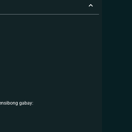
ensibong gabay: