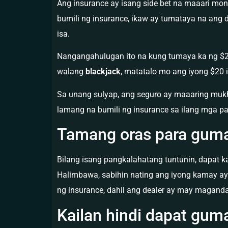
Ang insurance ay isang side bet na maaari mo
bumili ng insurance, ikaw ay tumataya na ang 
isa.
Nangangahulugan ito na kung tumaya ka ng $2
walang
blackjack
, matatalo mo ang iyong $20 
Sa unang sulyap, ang seguro ay maaaring mukha
lamang na bumili ng insurance sa ilang mga p
Tamang oras para guma
Bilang isang pangkalahatang tuntunin, dapat k
Halimbawa, sabihin nating ang iyong kamay ay
ng insurance, dahil ang dealer ay may magan
Kailan hindi dapat gum