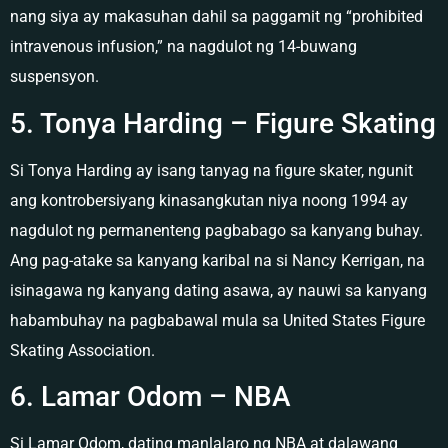
nang siya ay makasuhan dahil sa paggamit ng “prohibited
intravenous infusion,” na nagdulot ng 14-buwang
suspensyon.
5. Tonya Harding – Figure Skating
Si Tonya Harding ay isang tanyag na figure skater, ngunit
ang kontrobersiyang kinasangkutan niya noong 1994 ay
nagdulot ng permanenteng pagbabago sa kanyang buhay.
Ang pag-atake sa kanyang karibal na si Nancy Kerrigan, na
isinagawa ng kanyang dating asawa, ay nauwi sa kanyang
habambuhay na pagbabawal mula sa United States Figure
Skating Association.
6. Lamar Odom – NBA
Si Lamar Odom, dating manlalaro ng NBA at dalawang