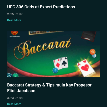
UFC 306 Odds at Expert Predictions
2025-02-07
Read More
Baccarat Strategy & Tips mula kay Propesor
Eliot Jacobson
2023-02-04
Read More