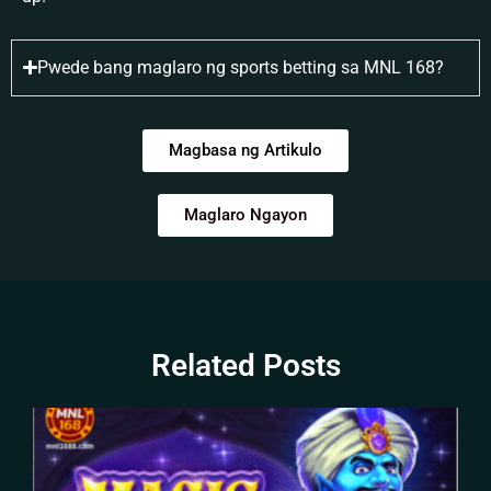
Pwede bang maglaro ng sports betting sa MNL 168?
Magbasa ng Artikulo
Maglaro Ngayon
Related Posts