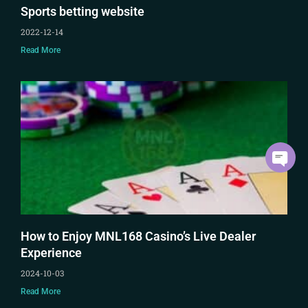
Sports betting website
2022-12-14
Read More
How to Enjoy MNL168 Casino’s Live Dealer
Experience
2024-10-03
Read More