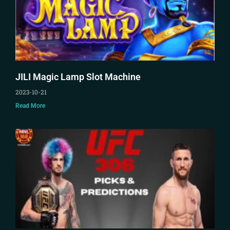
JILI Magic Lamp Slot Machine
2023-10-21
Read More