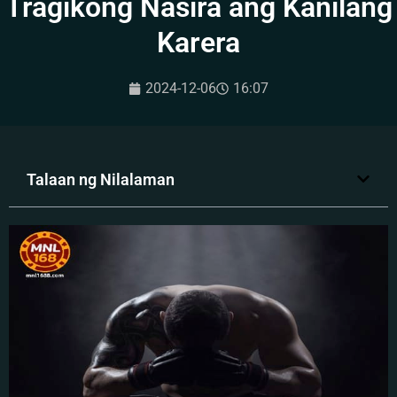
Tragikong Nasira ang Kanilang
Karera
2024-12-06
16:07
Talaan ng Nilalaman