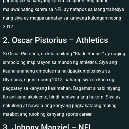
pagbagsak sa kanyang karera sa sports. Ang dating
maluwalhating karera sa NFL ay natapos sa isang trahedya
nang siya ay magpakamatay sa kanyang kulungan noong
2017.
2. Oscar Pistorius – Athletics
Si Oscar Pistorius, na kilala bilang “Blade Runner,” ay naging
simbolo ng inspirasyon sa mundo ng athletics. Siya ang
kauna-unahang amputee na nakipagkumpitensya sa
Olympics, ngunit noong 2013, naharap siya sa kaso ng
pagpatay sa kanyang kasintahan. Bagamat sinabi niyang
ito ay isang aksidente, hindi naniwala ang hukom. Siya ay
nakulong at nawala ang kanyang pagkakataong muling
maabot ang rurok ng kanyang sports career.
3. Johnny Manziel – NFL