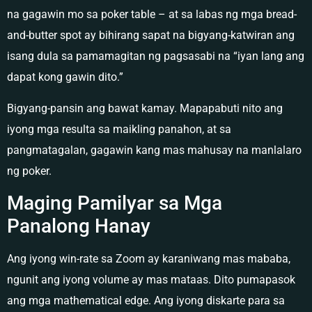
na gagawin mo sa poker table – at sa labas ng mga bread-
and-butter spot ay bihirang sapat na bigyang-katwiran ang
isang dula sa pamamagitan ng pagsasabi na “iyan lang ang
dapat kong gawin dito.”
Bigyang-pansin ang bawat kamay. Mapapabuti nito ang
iyong mga resulta sa maikling panahon, at sa
pangmatagalan, gagawin kang mas mahusay na manlalaro
ng poker.
Maging Pamilyar sa Mga
Panalong Hanay
Ang iyong win-rate sa Zoom ay karaniwang mas mababa,
ngunit ang iyong volume ay mas mataas. Dito pumapasok
ang mga mathematical edge. Ang iyong diskarte para sa