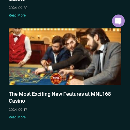
2024-09-30
Read More
The Most Exciting New Features at MNL168
Casino
2024-09-17
Read More