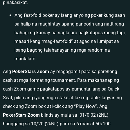
pinakasikat.
Ang fast-fold poker ay isang anyo ng poker kung saan
sa halip na maghintay upang panoorin ang natitirang
bahagi ng kamay na naglalaro pagkatapos mong tupi,
maaari kang “mag-fast-fold” at agad na lumipat sa
isang bagong talahanayan ng mga random na
manlalaro .
Ang
PokerStars Zoom
ay magagamit para sa parehong
cash at mga format ng tournament. Para makahanap ng
cash Zoom game pagkatapos ay pumunta lang sa Quick
Seat, piliin ang iyong mga stake at laki ng table, lagyan ng
check ang Zoom box at i-click ang “Play Now”. Ang
PokerStars Zoom
blinds ay mula sa .01/0.02 (2NL)
hanggang sa 10/20 (2kNL) para sa 6-max at 50/100