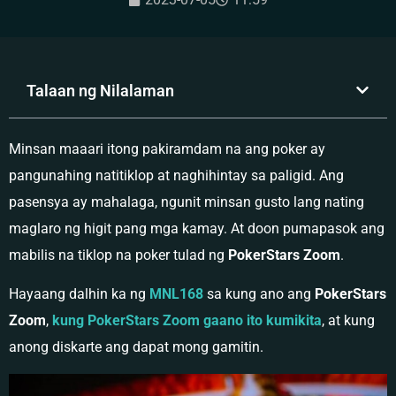
Talaan ng Nilalaman
Minsan maaari itong pakiramdam na ang poker ay
pangunahing natitiklop at naghihintay sa paligid. Ang
pasensya ay mahalaga, ngunit minsan gusto lang nating
maglaro ng higit pang mga kamay. At doon pumapasok ang
mabilis na tiklop na poker tulad ng
PokerStars Zoom
.
Hayaang dalhin ka ng
MNL168
sa kung ano ang
PokerStars
Zoom
,
kung PokerStars Zoom gaano ito kumikita
, at kung
anong diskarte ang dapat mong gamitin.