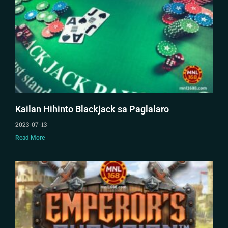
Kailan Hihinto Blackjack sa Paglalaro
2023-07-13
Read More