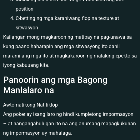
position
C-betting ng mga karaniwang flop na texture at
sitwasyon
Kailangan mong magkaroon ng matibay na pag-unawa sa
kung paano haharapin ang mga sitwasyong ito dahil
marami ang mga ito at magkakaroon ng malaking epekto sa
iyong kabuuang kita.
Panoorin ang mga Bagong
Manlalaro na
Awtomatikong Natitiklop
Ang poker ay isang laro ng hindi kumpletong impormasyon
– at nangangahulugan ito na ang anumang mapagkukunan
ng impormasyon ay mahalaga.