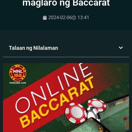
maglaro ng Baccarat
2024-02-06
13:41
Talaan ng Nilalaman