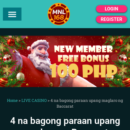
LOGIN
REGISTER
Home
>
LIVE CASINO
>
4 na bagong paraan upang maglaro ng
Baccarat
4 na bagong paraan upang