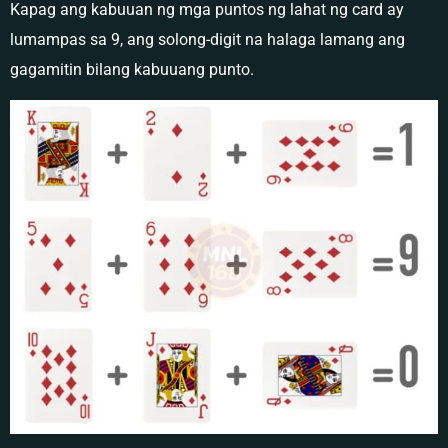
Kapag ang kabuuan ng mga puntos ng lahat ng card ay
lumampas sa 9, ang solong-digit na halaga lamang ang
gagamitin bilang kabuuang punto.