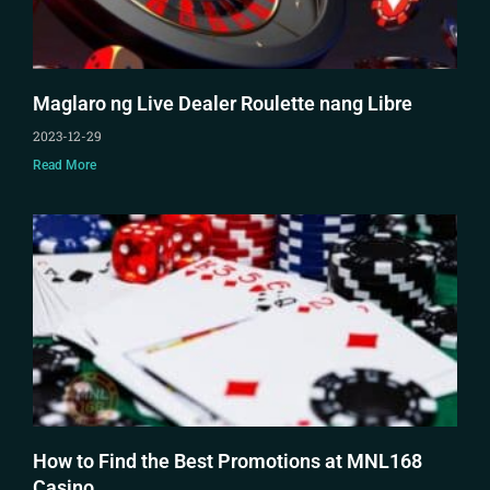
Maglaro ng Live Dealer Roulette nang Libre
2023-12-29
Read More
How to Find the Best Promotions at MNL168
Casino