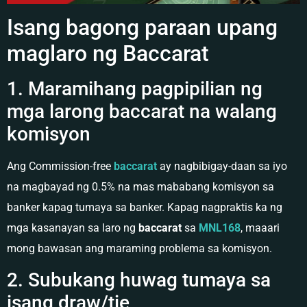
Isang bagong paraan upang
maglaro ng Baccarat
1. Maramihang pagpipilian ng
mga larong baccarat na walang
komisyon
Ang Commission-free
baccarat
ay nagbibigay-daan sa iyo
na magbayad ng 0.5% na mas mababang komisyon sa
banker kapag tumaya sa banker. Kapag nagpraktis ka ng
mga kasanayan sa laro ng
baccarat
sa
MNL168
, maaari
mong bawasan ang maraming problema sa komisyon.
2. Subukang huwag tumaya sa
isang draw/tie