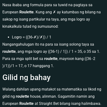
Nasa ibaba ang formula para sa tuwid na pagtaya sa
European
Roulette
. Kung ang ✗ ay katumbas ng bilang na
sakop ng isang partikular na taya, ang mga logro ay
kinakalkula tulad ng sumusunod:
Logro = ((36-✗)/✗)) / 1
Nangangahulugan ito na para sa isang solong taya sa
roulette
, ang mga logro ay ((36-1) / 1)) / 1 = 35, o 35 sa 1.
Para sa mga split bet sa
roulette
, mayroon kang ((36 -2
)/1))/1 = 17, o 17 hanggang 1.
Gilid ng bahay
Walang dahilan upang matakot sa matematika sa likod ng
gilid ng
roulette
house, alinman. Gagamitin namin ang
European
Roulette
at Straight Bet bilang isang halimbawa.