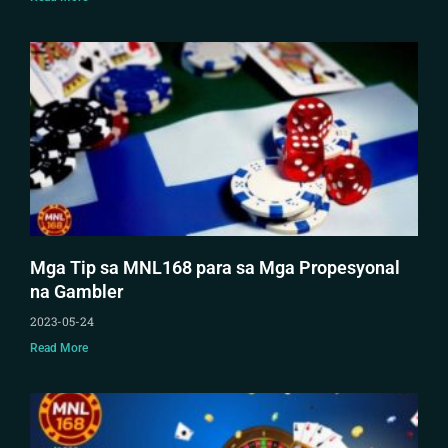
Mga Tip sa MNL168 para sa Mga Propesyonal
na Gambler
2023-05-24
Read More