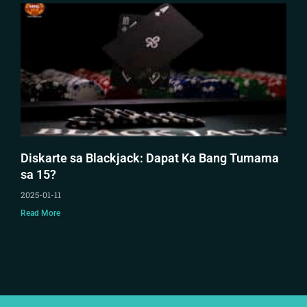
Diskarte sa Blackjack: Dapat Ka Bang Tumama
sa 15?
2025-01-11
Read More