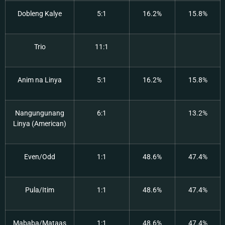
Dobleng Kalye
5:1
16.2%
15.8%
Trio
11:1
Anim na Linya
5:1
16.2%
15.8%
Nangungunang
6:1
13.2%
Linya (American)
Even/Odd
1:1
48.6%
47.4%
Pula/Itim
1:1
48.6%
47.4%
Mababa/Mataas
1:1
48.6%
47.4%