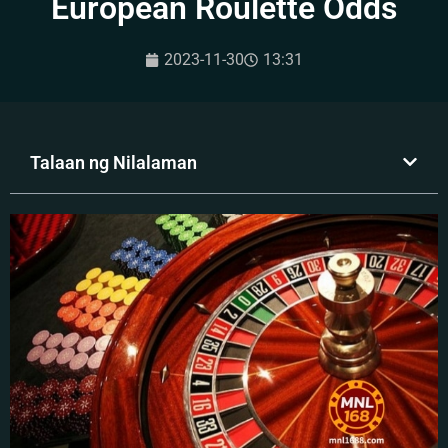
European Roulette Odds
2023-11-30
13:31
Talaan ng Nilalaman