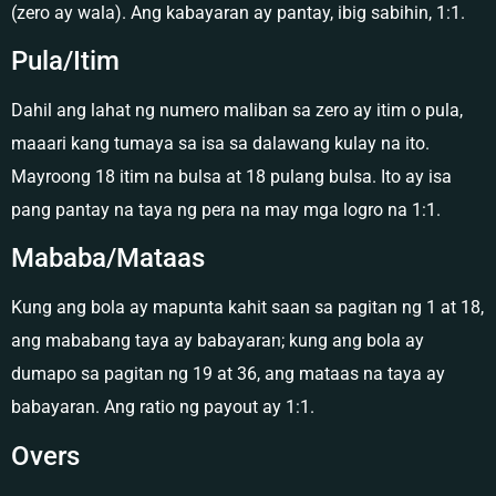
(zero ay wala). Ang kabayaran ay pantay, ibig sabihin, 1:1.
Pula/Itim
Dahil ang lahat ng numero maliban sa zero ay itim o pula,
maaari kang tumaya sa isa sa dalawang kulay na ito.
Mayroong 18 itim na bulsa at 18 pulang bulsa. Ito ay isa
pang pantay na taya ng pera na may mga logro na 1:1.
Mababa/Mataas
Kung ang bola ay mapunta kahit saan sa pagitan ng 1 at 18,
ang mababang taya ay babayaran; kung ang bola ay
dumapo sa pagitan ng 19 at 36, ang mataas na taya ay
babayaran. Ang ratio ng payout ay 1:1.
Overs