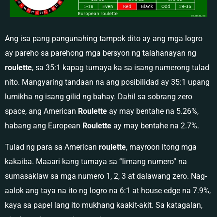
Ang isa pang pangunahing tampok dito ay ang mga logro
ay pareho sa parehong mga bersyon ng talahanayan ng
roulette
, sa 35:1 kapag tumaya ka sa isang numerong tulad
nito. Mangyaring tandaan na ang posibilidad ay 35:1 upang
lumikha ng isang gilid ng bahay. Dahil sa sobrang zero
space, ang American
Roulette
ay may bentahe na 5.26%,
habang ang European
Roulette
ay may bentahe na 2.7%.
Tulad ng para sa American
roulette
, mayroon itong mga
kakaiba. Maaari kang tumaya sa “limang numero” na
sumasaklaw sa mga numero 1, 2, 3 at dalawang zero. Nag-
aalok ang taya na ito ng logro na 6:1 at house edge na 7.9%,
kaya sa papel lang ito mukhang kaakit-akit. Sa katagalan,