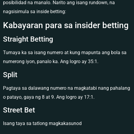
posibilidad na manalo. Narito ang isang rundown, na
nagsisimula sa inside betting:
Kabayaran para sa insider betting
Straight Betting
Tumaya ka sa isang numero at kung mapunta ang bola sa
numerong iyon, panalo ka. Ang logro ay 35:1.
Split
Pagtaya sa dalawang numero na magkatabi nang pahalang
o patayo, gaya ng 8 at 9. Ang logro ay 17:1.
Street Bet
Isang taya sa tatlong magkakasunod