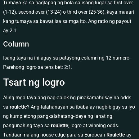
Tumaya ka sa paglapag ng bola sa isang lugar sa first over
(1-12), second over (13-24) o third over (25-36), kaya maaari
kang tumaya sa bawat isa sa mga ito. Ang ratio ng payout
ay 2:1.
Column
Isang taya na inilagay sa patayong column ng 12 numero.
Parehong logro sa tens bet: 2:1.
Tsart ng logro
Aling mga taya ang nag-aalok ng pinakamahusay na odds
sa
roulette
? Ang talahanayan sa ibaba ay nagbibigay sa iyo
ng kumpletong pangkalahatang-ideya ng lahat ng
pangunahing taya sa
roulette
, logro at winning odds.
Tandaan na ang house edge para sa European
Roulette
ay