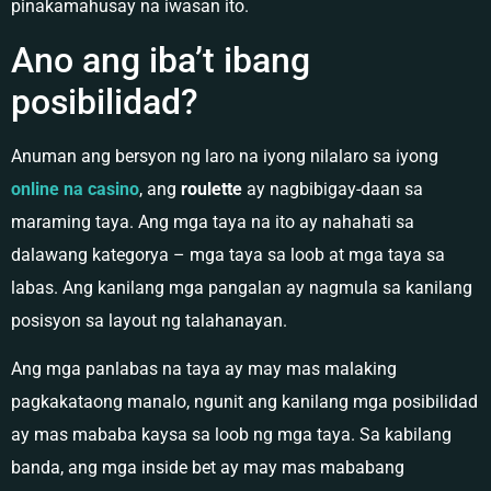
pinakamahusay na iwasan ito.
Ano ang iba’t ibang
posibilidad?
Anuman ang bersyon ng laro na iyong nilalaro sa iyong
online na casino
, ang
roulette
ay nagbibigay-daan sa
maraming taya. Ang mga taya na ito ay nahahati sa
dalawang kategorya – mga taya sa loob at mga taya sa
labas. Ang kanilang mga pangalan ay nagmula sa kanilang
posisyon sa layout ng talahanayan.
Ang mga panlabas na taya ay may mas malaking
pagkakataong manalo, ngunit ang kanilang mga posibilidad
ay mas mababa kaysa sa loob ng mga taya. Sa kabilang
banda, ang mga inside bet ay may mas mababang