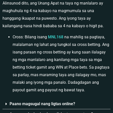
Alinsunod dito, ang Unang Apat na taya ng manlalaro ay
maghuhula ng 4 na kabayo na magmumula sa una
hanggang ikaapat na puwesto. Ang iyong taya ay
kailangang nasa hindi bababa sa 4 na kabayo o higit pa.
Cross: Bilang isang
MNL168
na mahilig sa pagtaya,
malalaman ng lahat ang tungkol sa cross betting. Ang
isang paraan ng cross betting ay kung saan ilalagay
ng mga manlalaro ang kanilang mga taya sa mga
betting ticket gamit ang WIN at Place bets. Sa pagtaya
sa parlay, mas maraming taya ang ilalagay mo, mas
malaki ang iyong mga panalo. Dadagdagan ang
payout gamit ang payout ng bawat taya.
Paano magsugal nang ligtas online?