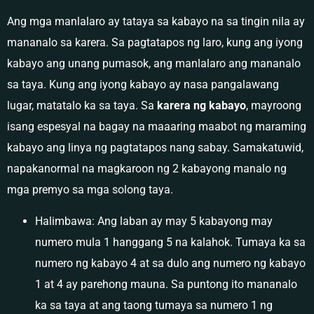
Ang mga manlalaro ay tataya sa kabayo na sa tingin nila ay
mananalo sa karera. Sa pagtatapos ng laro, kung ang iyong
kabayo ang unang pumasok, ang manlalaro ang mananalo
sa taya. Kung ang iyong kabayo ay nasa pangalawang
lugar, matatalo ka sa taya. Sa
karera ng kabayo
, mayroong
isang espesyal na bagay na maaaring maabot ng maraming
kabayo ang linya ng pagtatapos nang sabay. Samakatuwid,
napakanormal na magkaroon ng 2 kabayong manalo ng
mga premyo sa mga solong taya.
Halimbawa: Ang laban ay may 5 kabayong may
numero mula 1 hanggang 5 na kalahok. Tumaya ka sa
numero ng kabayo 4 at sa dulo ang numero ng kabayo
1 at 4 ay parehong mauna. Sa puntong ito mananalo
ka sa taya at ang taong tumaya sa numero 1 ng