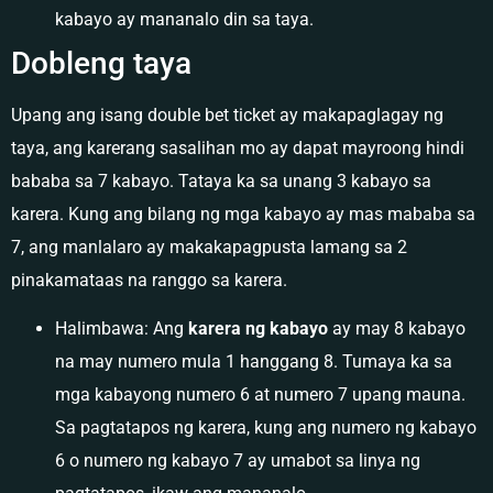
kabayo ay mananalo din sa taya.
Dobleng taya
Upang ang isang double bet ticket ay makapaglagay ng
taya, ang karerang sasalihan mo ay dapat mayroong hindi
bababa sa 7 kabayo. Tataya ka sa unang 3 kabayo sa
karera. Kung ang bilang ng mga kabayo ay mas mababa sa
7, ang manlalaro ay makakapagpusta lamang sa 2
pinakamataas na ranggo sa karera.
Halimbawa: Ang
karera ng kabayo
ay may 8 kabayo
na may numero mula 1 hanggang 8. Tumaya ka sa
mga kabayong numero 6 at numero 7 upang mauna.
Sa pagtatapos ng karera, kung ang numero ng kabayo
6 o numero ng kabayo 7 ay umabot sa linya ng