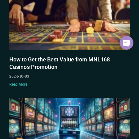
How to Get the Best Value from MNL168
Casino’s Promotion
2024-10-03
Read More