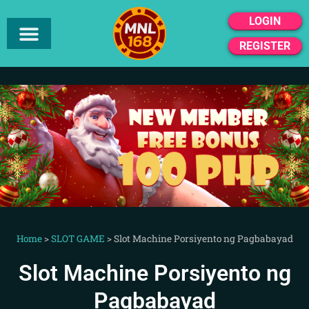
LOGIN
REGISTER
Home
>
SLOT GAME
>
Slot Machine Porsiyento ng Pagbabayad
Slot Machine Porsiyento ng
Pagbabayad