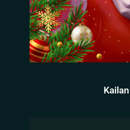
Kailan