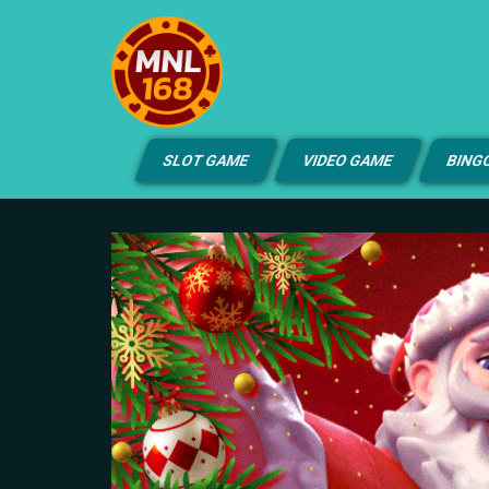
SLOT GAME
VIDEO GAME
BING