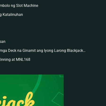
mbolo ng Slot Machine
g Katalinuhan
san
mga Deck na Ginamit ang Iyong Larong Blackjack…
Winning at MNL168