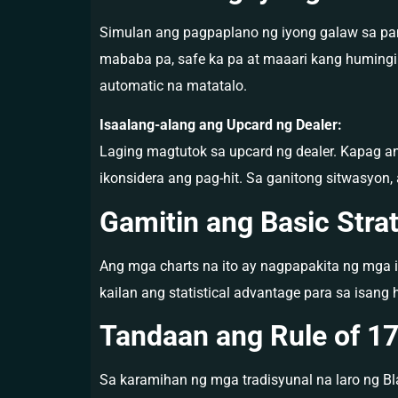
Simulan ang pagpaplano ng iyong galaw sa pa
mababa pa, safe ka pa at maaari kang humingi
automatic na matatalo.
Isaalang-alang ang Upcard ng Dealer:
Laging magtutok sa upcard ng dealer. Kapag an
ikonsidera ang pag-hit. Sa ganitong sitwasyon
Gamitin ang Basic Stra
Ang mga charts na ito ay nagpapakita ng mga i
kailan ang statistical advantage para sa isan
Tandaan ang Rule of 1
Sa karamihan ng mga tradisyunal na laro ng Bl