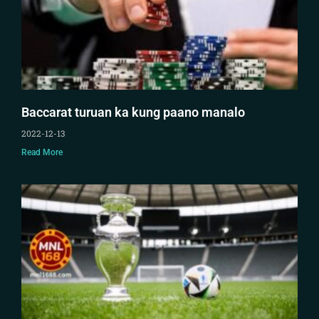
Baccarat turuan ka kung paano manalo
2022-12-13
Read More