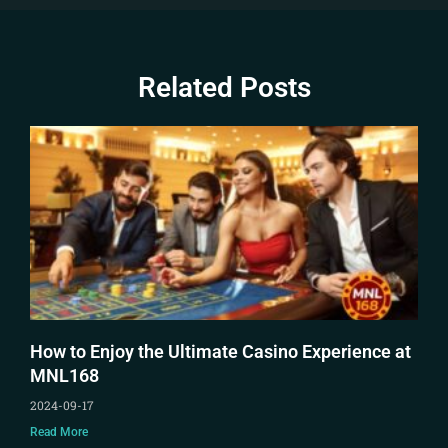
Related Posts
How to Enjoy the Ultimate Casino Experience at
MNL168
2024-09-17
Read More