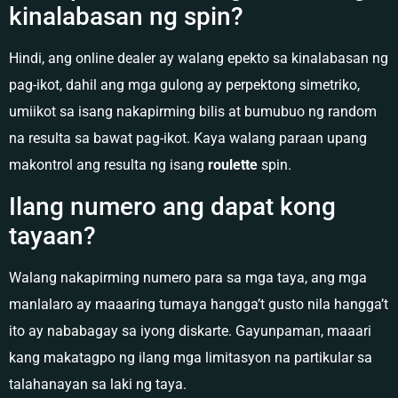
kinalabasan ng spin?
Hindi, ang online dealer ay walang epekto sa kinalabasan ng
pag-ikot, dahil ang mga gulong ay perpektong simetriko,
umiikot sa isang nakapirming bilis at bumubuo ng random
na resulta sa bawat pag-ikot. Kaya walang paraan upang
makontrol ang resulta ng isang
roulette
spin.
Ilang numero ang dapat kong
tayaan?
Walang nakapirming numero para sa mga taya, ang mga
manlalaro ay maaaring tumaya hangga’t gusto nila hangga’t
ito ay nababagay sa iyong diskarte. Gayunpaman, maaari
kang makatagpo ng ilang mga limitasyon na partikular sa
talahanayan sa laki ng taya.