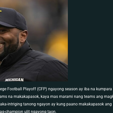
ge Football Playoff (CFP) ngayong season ay iba na kumpara 
eams na makakapasok, kaya mas marami nang teams ang magk
inaka-intriging tanong ngayon ay kung paano makakapasok ang
ag-champion ulit ngayong taon.