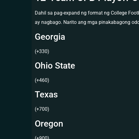
Dahil sa pag-expand ng format ng College Foo
ay nagbago. Narito ang mga pinakabagong odd
Georgia
(+330)
Ohio State
(+460)
Texas
(+700)
Oregon
(+900)