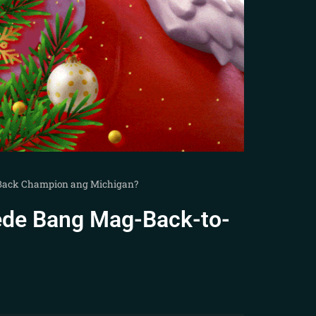
-Back Champion ang Michigan?
wede Bang Mag-Back-to-