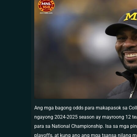
Ang mga bagong odds para makapasok sa Colle
ngayong 2024-2025 season ay mayroong 12 t
para sa National Championship. Isa sa mga p
playoffs, at kung ano ang mga tsansa nilang m