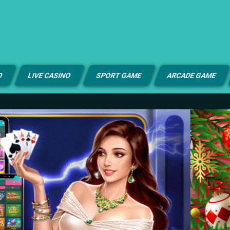
O
LIVE CASINO
SPORT GAME
ARCADE GAME