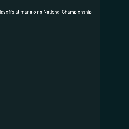
playoffs at manalo ng National Championship