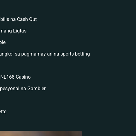
ilis na Cash Out
nang Ligtas
ble
ngkol sa pagmamay-ari na sports betting
MNL168 Casino
pesyonal na Gambler
ette