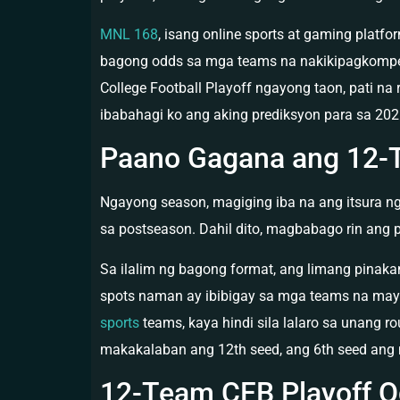
MNL 168
, isang online sports at gaming platfo
bagong odds sa mga teams na nakikipagkompete
College Football Playoff ngayong taon, pati
ibabahagi ko ang aking prediksyon para sa 20
Paano Gagana ang 12-
Ngayong season, magiging iba na ang itsura ng
sa postseason. Dahil dito, magbabago rin ang 
Sa ilalim ng bagong format, ang limang pinak
spots naman ay ibibigay sa mga teams na may 
sports
teams, kaya hindi sila lalaro sa unang 
makakalaban ang 12th seed, ang 6th seed ang 
12-Team CFB Playoff 