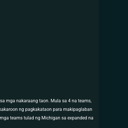
sa mga nakaraang taon. Mula sa 4 na teams,
akaroon ng pagkakataon para makipaglaban
 mga teams tulad ng Michigan sa expanded na