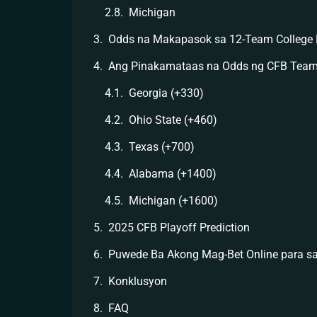
Michigan
Odds na Makapasok sa 12-Team College F
Ang Pinakamataas na Odds ng CFB Tea
Georgia (+330)
Ohio State (+460)
Texas (+700)
Alabama (+1400)
Michigan (+1600)
2025 CFB Playoff Prediction
Puwede Ba Akong Mag-Bet Online para sa 
Konklusyon
FAQ