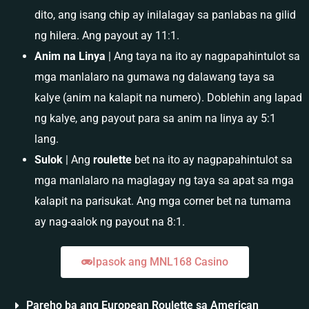
dito, ang isang chip ay inilalagay sa panlabas na gilid
ng hilera. Ang payout ay 11:1.
Anim na Linya
| Ang taya na ito ay nagpapahintulot sa
mga manlalaro na gumawa ng dalawang taya sa
kalye (anim na kalapit na numero). Doblehin ang lapad
ng kalye, ang payout para sa anim na linya ay 5:1
lang.
Sulok
| Ang
roulette
bet na ito ay nagpapahintulot sa
mga manlalaro na maglagay ng taya sa apat sa mga
kalapit na parisukat. Ang mga corner bet na tumama
ay nag-aalok ng payout na 8:1.
Ipasok ang MNL168 Casino
Pareho ba ang European Roulette sa American