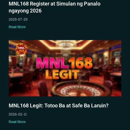
MNL168 Register at Simulan ng Panalo
ngayong 2026
2025-07-29
Read More
MNL168 Legit: Totoo Ba at Safe Ba Laruin?
2026-02-11
Read More