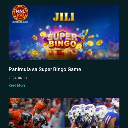
Panimula sa Super Bingo Game
2024-06-13
Read More