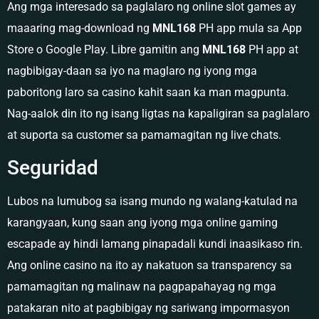
Ang mga interesado sa paglalaro ng online slot games ay
maaaring mag-download ng
MNL168
PH app mula sa App
Store o Google Play. Libre gamitin ang
MNL168
PH app at
nagbibigay-daan sa iyo na maglaro ng iyong mga
paboritong laro sa casino kahit saan ka man magpunta.
Nag-aalok din ito ng isang ligtas na kapaligiran sa paglalaro
at suporta sa customer sa pamamagitan ng live chats.
Seguridad
Lubos na lumubog sa isang mundo ng walang-katulad na
karangyaan, kung saan ang iyong mga online gaming
escapade ay hindi lamang pinapadali kundi inaasikaso rin.
Ang online casino na ito ay nakatuon sa transparency sa
pamamagitan ng malinaw na pagpapahayag ng mga
patakaran nito at pagbibigay ng sariwang impormasyon