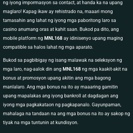
ng iyong impormasyon sa contact, at handa ka na upang
maglaro! Kapag ikaw ay rehistrado na, maaari mong
tamasahin ang lahat ng iyong mga paboritong laro sa
casino anumang oras at kahit saan. Bukod pa dito, ang
mobile platform ng
MNL168
ay idinisenyo upang maging
compatible sa halos lahat ng mga aparato.
Bukod sa pagbibigay ng isang malawak na seleksyon ng
mga laro, nag-aalok din ang
MNL168
ng mga kaakit-akit na
bonus at promosyon upang akitin ang mga bagong
manlalaro. Ang mga bonus na ito ay maaaring gamitin
upang mapalakas ang iyong bankroll at dagdagan ang
iyong mga pagkakataon ng pagkapanalo. Gayunpaman,
mahalaga na tandaan na ang mga bonus na ito ay sakop ng
tiyak na mga tuntunin at kundisyon.