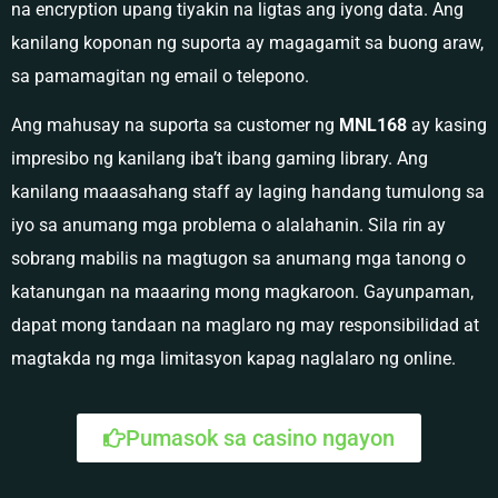
na encryption upang tiyakin na ligtas ang iyong data. Ang
kanilang koponan ng suporta ay magagamit sa buong araw,
sa pamamagitan ng email o telepono.
Ang mahusay na suporta sa customer ng
MNL168
ay kasing
impresibo ng kanilang iba’t ibang gaming library. Ang
kanilang maaasahang staff ay laging handang tumulong sa
iyo sa anumang mga problema o alalahanin. Sila rin ay
sobrang mabilis na magtugon sa anumang mga tanong o
katanungan na maaaring mong magkaroon. Gayunpaman,
dapat mong tandaan na maglaro ng may responsibilidad at
magtakda ng mga limitasyon kapag naglalaro ng online.
Pumasok sa casino ngayon