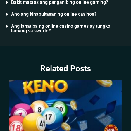
Bakit mataas ang panganib ng online gaming?
Ano ang kinabukasan ng online casinos?
Ang lahat ba ng online casino games ay tungkol
lamang sa swerte?
Related Posts