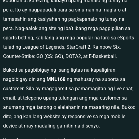
koponan at karera ng kabayo upang manalo ng tunay na
pera. Ito ay nagpapadali para sa sinuman na maglaro at
tamasahin ang kasiyahan ng pagkapanalo ng tunay na
pera. Nag-aalok ang site ng iba’t ibang mga pagpipilian sa
sports betting, kabilang ang mga popular na laro sa eSports
tulad ng League of Legends, StarCraft 2, Rainbow Six,
Counter-Strike: GO (CS: GO), DOTA2, at E-Basketball.
Bukod sa pagbibigay ng isang ligtas na kapaligiran,
nagbibigay din ang
MNL168
ng mahusay na suporta sa
customer. Sila ay magagamit sa pamamagitan ng live chat,
email, at telepono upang tulungan ang mga customer sa
anumang mga tanong o alalahanin na maaaring nila. Bukod
dito, ang kanilang website ay responsive sa mga mobile
device at may madaling gamitin na disenyo.