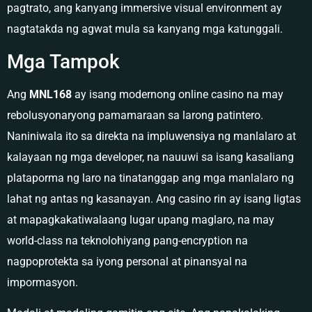
pagtrato, ang kanyang immersive visual environment ay
nagtatakda ng agwat mula sa kanyang mga katunggali.
Mga Tampok
Ang
MNL168
ay isang modernong online casino na may
rebolusyonaryong pamamaraan sa larong patintero.
Naniniwala ito sa direkta na impluwensiya ng manlalaro at
kalayaan ng mga developer, na nauuwi sa isang kasaliang
plataporma ng laro na tinatanggap ang mga manlalaro ng
lahat ng antas ng kasanayan. Ang casino rin ay isang ligtas
at mapagkakatiwalaang lugar upang maglaro, na may
world-class na teknolohiyang pang-encryption na
nagpoprotekta sa iyong personal at pinansyal na
impormasyon.