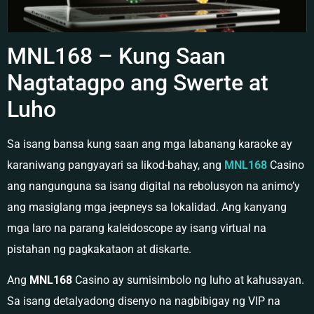
MNL168 – Kung Saan
Nagtatagpo ang Swerte at
Luho
Sa isang bansa kung saan ang mga labanang karaoke ay
karaniwang pangyayari sa likod-bahay, ang
MNL168
Casino
ang nangunguna sa isang digital na rebolusyon na animo’y
ang masiglang mga jeepneys sa lokalidad. Ang kanyang
mga laro na parang kaleidoscope ay isang virtual na
pistahan ng pagkakataon at diskarte.
Ang
MNL168
Casino ay sumisimbolo ng luho at kahusayan.
Sa isang detalyadong disenyo na nagbibigay ng VIP na