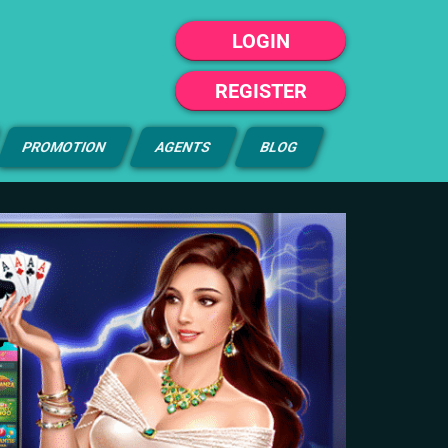
LOGIN
REGISTER
PROMOTION
AGENTS
BLOG