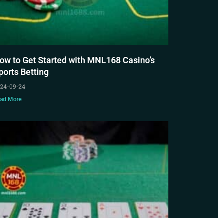
ow to Get Started with MNL168 Casino’s
ports Betting
24-09-24
ad More