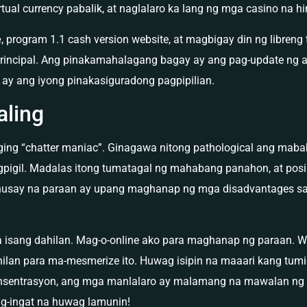
rtual currency pabalik, at naglalaro ka lang ng mga casino na h
e
, program 1.1 cash version website, at magbigay din ng libren
principal. Ang pinakamahalagang bagay ay ang pag-update ng a
 ay ang iyong pinakasiguradong pagpipilian.
ling
ng “chatter maniac”. Ginagawa nitong pathological ang maba
gpigil. Madalas itong tumatagal ng mahabang panahon, at po
ahusay na paraan ay upang maghanap ng mga disadvantages sa 
 isang dahilan. Mag-o-online ako para maghanap ng paraan. W
an para ma-mesmerize ito. Huwag isipin na maaari kang tumigil
konsentrasyon, ang mga manlalaro ay malamang na mawalan ng
ag-ingat na huwag lamunin!