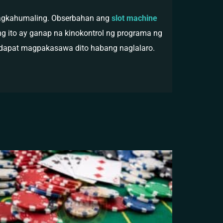
pagkahumaling. Obserbahan ang
slot machine
ng ito ay ganap na kinokontrol ng programa ng
i dapat magpakasawa dito habang naglalaro.