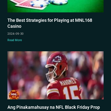
The Best Strategies for Playing at MNL168
Casino
2024-09-30
Read More
Ang Pinakamahusay na NFL Black Friday Prop