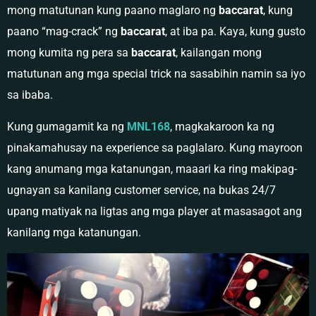
mong matutunan kung paano maglaro ng
baccarat
, kung
paano “mag-crack” ng
baccarat
, at iba pa. Kaya, kung gusto
mong kumita ng pera sa
baccarat
, kailangan mong
matutunan ang mga special trick na sasabihin namin sa iyo
sa ibaba.
Kung gumagamit ka ng
MNL168
, magkakaroon ka ng
pinakamahusay na experience sa paglalaro. Kung mayroon
kang anumang mga katanungan, maaari ka ring makipag-
ugnayan sa kanilang customer service, na bukas 24/7
upang matiyak na ligtas ang mga player at masasagot ang
kanilang mga katanungan.