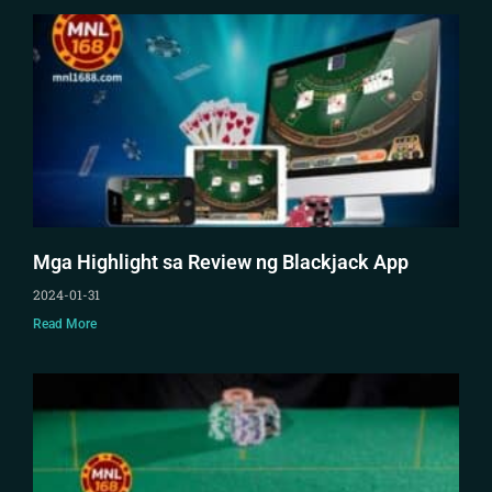
Mga Highlight sa Review ng Blackjack App
2024-01-31
Read More